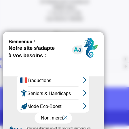
20 Boulevard Carabacel
06000 Nice
T. 04 93 13 73 00
(de 8h30 à 18h00)
Itinéraire
PAGES
LIENS CONNEXES
NOUS SUIVRE
Recevoir la newsletter CCI
POUR LES PROS
CCI Espace Presse
Mentions légales
Accessibilité
Sitemap
CGU
CGV
CPV