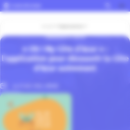
Panneau de gestion des cookies
Accueil
Espace presse
COMMUNIQUÉ DE PRESSE
« Oh ! My Côte d’Azur » :
l’application pour découvrir la Côte
d’Azur autrement
Le 21 Juil. 2022, 08h00