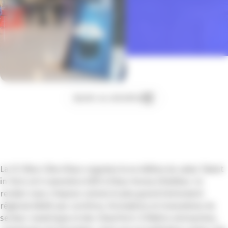
Ajouter au calendrier
La CCI Nice Côte d’Azur organise la 4e édition du salon Talent
in Tech, le 6 novembre 2025 à l’Azur Arena d’Antibes. Ce
rendez-vous s’impose comme le plus grand événement
régional dédié aux carrières, formations et innovations du
secteur numérique et des CleanTech. Il fédère entreprises,