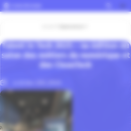
Panneau de gestion des cookies
Accueil
Espace presse
Talent in Tech 2025 – 4e édition du
salon des métiers du numérique et
des CleanTech
Le 06 Nov. 2025, 09h30