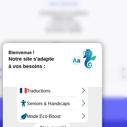
NOUS CONTACTER
20 Boulevard Carabacel
06000 Nice
T. 04 93 13 73 00
(de 8h30 à 18h00)
Itinéraire
PAGES
LIENS CONNEXES
NOUS SUIVRE
Recevoir la newsletter CCI
POUR LES PROS