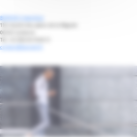
BUROOH Coworking
110 chemin des plans de la Bégude
06340 Cantaron
Tél. +33 (0)6.50.78.83.72
contact@burooh.fr