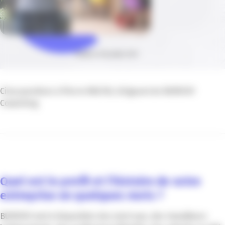
Publié le 08 juillet 2019
Cinq questions à Pierre MACHU, dirigeant de BUROOH
Coworking
Quel est le profil et l’histoire de votre
entreprise en quelques mots ?
BUROOH met à disposition des start-ups, des travailleurs