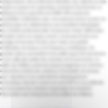
indépendants, des professions libérales, des salariés en télé
travail un espace de coworking convivial et fonctionnel. Le
bâtiment d’une superficie de 400M² offre toutes les
possibilités d’utilisation pour une seule personne ou pour un
petit groupe de collaborateurs qui souhaitent développer
leur activité professionnelle. Ils peuvent choisir différentes
formules entre un espace ouvert, un bureau fermé ou le
partage de bureaux fermés avec toute une palette
d’utilisation de temps et de fréquence d’utilisation. De
grandes pièces permettent d’accueillir jusqu’à 65 personnes
et une salle plus petite des réunions de 16 personnes. La
vallée des Paillons présente depuis longtemps un vrai tissu
industriel et mérite des solutions d’immobilier de bureau
pour répondre à son potentiel de développement
économique. Burooh a ouvert en avril 2019 et a accueilli dès
son lancement les réunions de groupes de travail de
l’Association des Entreprises de la vallée des Paillons.