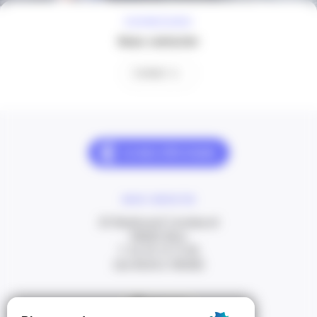
À VOTRE ÉCOUTE
Nous contacter
Contact
NOUS CONTACTER
20 Boulevard Carabacel
06000 Nice
T. 04 93 13 73 00
(de 8h30 à 18h00)
Itinéraire