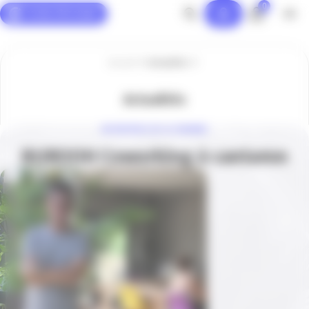
0
Panneau de gestion des cookies
Accueil
Actualités
Actualités
ENTREPRISE DE LA SEMAINE
BUROOH Coworking à cantaron