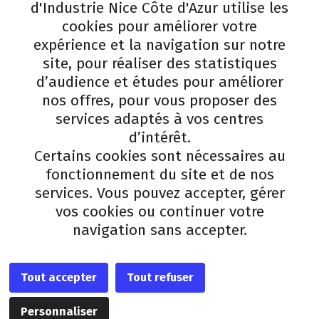
d'Industrie Nice Côte d'Azur utilise les
cookies pour améliorer votre
expérience et la navigation sur notre
Solutions
So
site, pour réaliser des statistiques
Animer son territoire autour du
P
d’audience et études pour améliorer
développement durable (Eco-défis)​
c
nos offres, pour vous proposer des
services adaptés à vos centres
Accompagnez les commerçants à
engager des actions
D
d’intérêt.
de
développement durable
​.
c
Certains cookies sont nécessaires au
So
fonctionnement du site et de nos
services. Vous pouvez accepter, gérer
vos cookies ou continuer votre
Découvrir cette solution
navigation sans accepter.
Solutions
So
Valider son choix d’implantation
C
Tout accepter
Tout refuser
t
Identifiez la zone de chalandise de l’emplacement que
Personnaliser