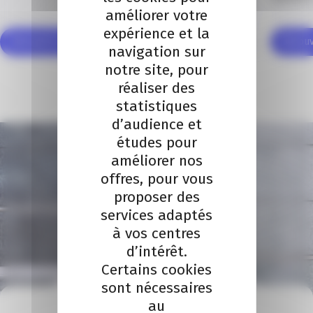
améliorer votre
expérience et la
Découvrir cette solution
Découvr
navigation sur
notre site, pour
1
/
2
réaliser des
statistiques
d’audience et
études pour
améliorer nos
offres, pour vous
proposer des
services adaptés
à vos centres
d’intérêt.
Certains cookies
sont nécessaires
au
À VOTRE ÉCOUTE