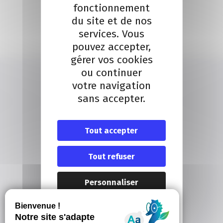
fonctionnement
Nous contacter
du site et de nos
services. Vous
Contact
pouvez accepter,
gérer vos cookies
ou continuer
votre navigation
sans accepter.
NOUS CONTACTER
Tout accepter
20 Boulevard Carabacel
06000 Nice
Tout refuser
T. 04 93 13 73 00
(de 8h30 à 18h00)
Personnaliser
Itinéraire
Politique de
confidentialité