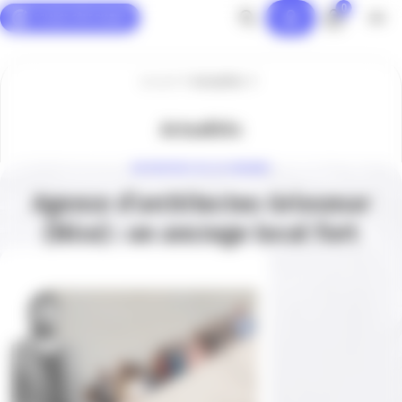
0
Panneau de gestion des cookies
Accueil
Actualités
Actualités
ENTREPRISE DE LA SEMAINE
Agence d’architectes Griesmar
(Nice) : un ancrage local fort