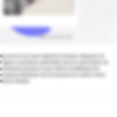
Publié le 28 janvier 2022
Rencontre avec Jean-Baptiste Griesmar, dirigeant de
l’agence azuréenne spécialisée dans la valorisation du
patrimoine existant et qui réalise actuellement les
nouveaux bâtiments de la brasserie du Comté à Saint-
Martin Vésubie.