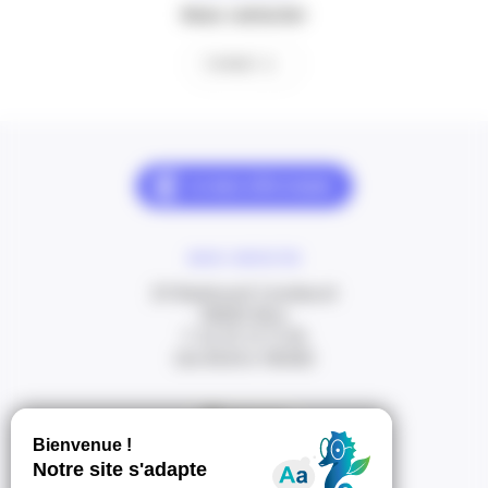
Nous contacter
Contact
NOUS CONTACTER
20 Boulevard Carabacel
06000 Nice
T. 04 93 13 73 00
(de 8h30 à 18h00)
Itinéraire