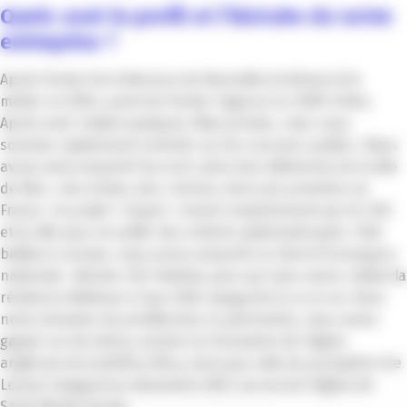
Quels sont le profil et l’histoire de votre
entreprise ?
Après l’école d’architecture de Marseille j’ai démarré le
métier en 2004, avant de fonder l’agence en 2009 à Nice.
Après avoir réalisé quelques villas privées, nous nous
sommes rapidement orientés sur les concours publics. Nous
avons ainsi emporté l’accord-cadre des bâtiments de la ville
de Nice : des écoles, des crèches, dont une première en
France : le projet « Espoir » mené conjointement par le CHU
et la ville pour accueillir des enfants polyhandicapés. Côté
bailleurs sociaux, nous avons emporté un client d’envergure
nationale : Adoma-CDC Habitat, pour qui nous avons réalisé la
résidence Bellevue à Cap-d’Ail, inaugurée il y a un an. Dans
notre domaine de prédilection, le patrimoine, nous avons
gagné ces dernières années la rénovation de l’église
anglicane de la Buffa à Nice, ainsi que celle du presbytère de
Levens inauguré en décembre 2021, ou encore l’église de
Saint-Martin du Var.