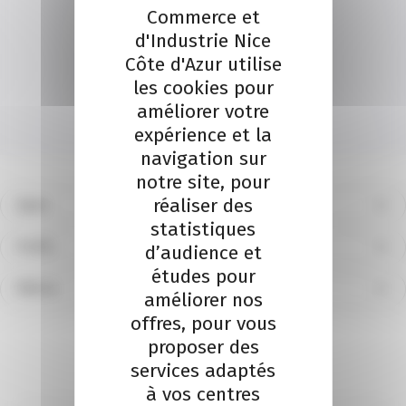
Commerce et
01 Sep. 2026
Grasse
d'Industrie Nice
Côte d'Azur utilise
Explorer
les cookies pour
améliorer votre
expérience et la
navigation sur
notre site, pour
réaliser des
Types
statistiques
Profils
d’audience et
études pour
Filières
améliorer nos
Réinitialiser
offres, pour vous
proposer des
services adaptés
à vos centres