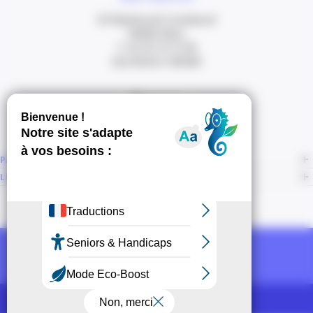
20 Boulevard Carabacel
06000 Nice
T. 04 93 13 73 00
(de 8h30 à 18h00)
Itinéraire
PAGES
LIENS CONNEXES
NOUS SUIVRE
Recevoir la newsletter CCI
POUR LES PROS
CCI Espace Presse