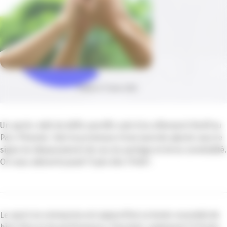
Publié le 17 mars 2026
Un après-midi de défis sportifs suivi d’un afterwork festif au
Parc Phoenix. Voici la promesse d’une journée placée sous le
signe du dépassement de soi, du partage et de la convivialité.
On vous attend le jeudi 11 juin dès 17h30 !
Le sport en entreprise est aujourd’hui un levier essentiel de