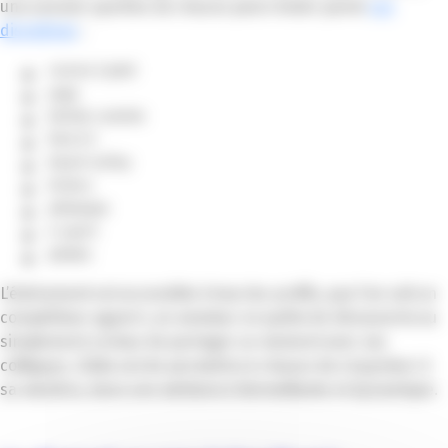
une session sportive où chacun peut choisir parmi
ces
disciplines
:
course à pied
yoga
belote contrée
foot à 5
beach volley
échecs
pétanque
e-sport
pilates
L’événement est accessible à tous les profils, que l’on soit un
compétiteur aguerri, un amateur en quête de découverte ou
simplement curieux de partager un moment avec ses
collègues. L’idée est de permettre à chacun de s’exprimer à
sa manière, dans une ambiance bienveillante et dynamique.