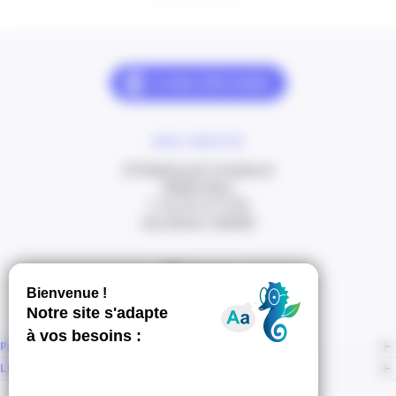
NOUS CONTACTER
20 Boulevard Carabacel
06000 Nice
T. 04 93 13 73 00
(de 8h30 à 18h00)
Itinéraire
PAGES
LIENS CONNEXES