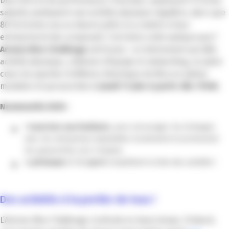
bien-être et de performance. Pourtant, seulement 13 % des
salariés pratiquent une activité physique régulière, alors que
80 % d’entre eux se disent prêts à s’y mettre si leur
entreprise le leur proposait. C’est dans cette optique que l’
Arenas Nice Challenge
voit le jour : un événement qui allie
activité physique, cohésion d’équipe et networking, en plein
cœur du quartier d’affaires historique de Nice en pleine
mutation et qui aura lieu le
jeudi 11 juin à partir dès 17h30.
Nouveautés 2026 :
l’
ouverture aux étudiants
, pour encourager les échanges
avec les entreprises implantées localement et promouvoir
les passerelles vers l’emploi.
la
pétanque
et l’
e-sport
complètent la liste des activités !
Des activités à la portée de tous !
L’Arenas Nice Challenge s’articule en deux temps. D’abord,