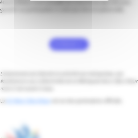
étant limitées, il est conseillé de s’inscrire au plus vite pour
garantir sa participation à cette journée exceptionnelle.
Je m'inscris
L’événement est réservé en priorité aux entreprises, aux
étudiants et aux collectivités de la Métropole Nice Côte d’Azur
mais il est ouvert à tous.
La
CCI Nice Côte d’Azur
est un des partenaires officiels.