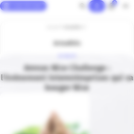
0
Panneau de gestion des cookies
Accueil
Actualités
Actualités
ACTUALITÉ
Arenas Nice Challenge :
l’événement interentreprises qui va
bouger Nice