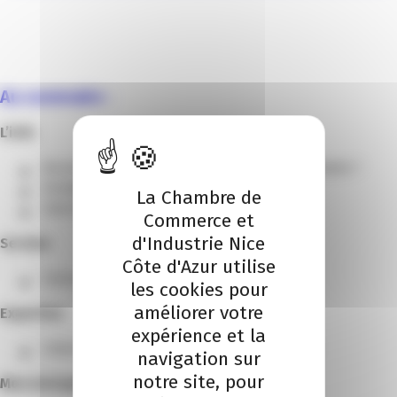
Au sommaire :
L’info
Nouvelle mandature CCI – Qui sont vos représentants ?
Stratégie : L’Europe, levier de développement
La Chambre de
Interview : Robert Jimenez, Harmonie Mutuelle
Commerce et
d'Industrie Nice
Secteur
Côte d'Azur utilise
Sciences du vivant : un secteur de poids
les cookies pour
améliorer votre
Expertise
expérience et la
Industrie – Focus sur le Parcours Sud Industrie
navigation sur
notre site, pour
Mon entreprise en avant !