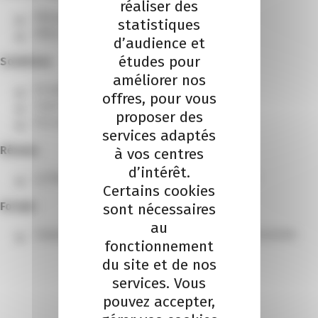
réaliser des
Rhea group
statistiques
Hôtel Lakmi
d’audience et
études pour
Solutions
améliorer nos
En avant le numérique
offres, pour vous
Coach commerce
proposer des
Et si vous misiez sur la franchise ?
services adaptés
Réseau
à vos centres
d’intérêt.
La Place Business : grande convention le 12 mai !
Certains cookies
Former
sont nécessaires
au
Campus Sud des Métiers : les nouveaux pros du tourisme
fonctionnement
du site et de nos
services. Vous
pouvez accepter,