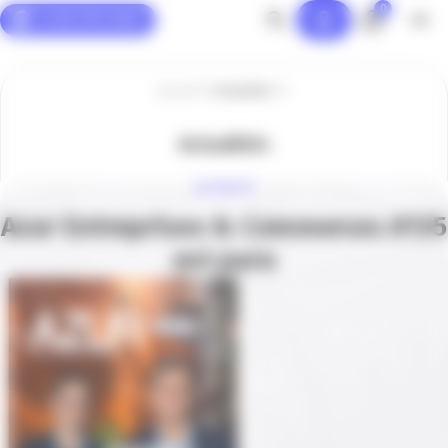
0
Panneau de gestion des cookies
Accueil
Actualités
Actualités
ACTUALITÉ
Azur Entreprises & Commerces #135
est paru