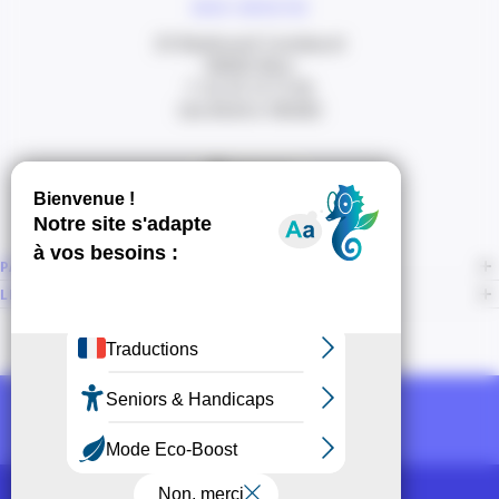
NOUS CONTACTER
20 Boulevard Carabacel
06000 Nice
T. 04 93 13 73 00
(de 8h30 à 18h00)
Itinéraire
PAGES
LIENS CONNEXES
NOUS SUIVRE
Recevoir la newsletter CCI
POUR LES PROS