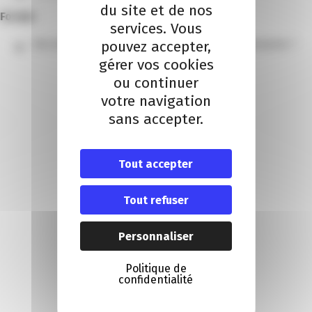
du site et de nos
Former
services. Vous
pouvez accepter,
Recruter un apprenti : quels bénéfices pour l’entreprise ?
gérer vos cookies
ou continuer
votre navigation
sans accepter.
Tout accepter
Tout refuser
Personnaliser
Politique de
confidentialité