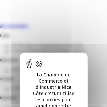
Au sommaire :
L’info
IBT Côte d’Azur, le nouveau salon pro azuréen
4 PME azuréennes dans l’accélérateur régional
Rencontre
Jean-Marie Debaisieux,, président de la FCNA
La Chambre de
Secteur
Commerce et
d'Industrie Nice
Le club Energie Côte d’Azur
Côte d'Azur utilise
Interview
les cookies pour
améliorer votre