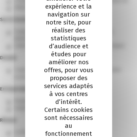
Christian Delhomme, directeur de la Banque de France 06
expérience et la
Patrick Moulard, Président de la FDBTP 06
navigation sur
Sur le terrain
notre site, pour
réaliser des
Commerce : Comment la CCI aide la franchise à se
statistiques
développer dans le 06
d’audience et
Cybersécurité : une formation pour anticiper les risques
études pour
Dossier
améliorer nos
offres, pour vous
Coupe du monde rugby à Nice : Quel impact sur notre
proposer des
économie ?
services adaptés
Entreprise(s)
à vos centres
d’intérêt.
Aluminor
Instant Gourmand
Certains cookies
sont nécessaires
Réseau
au
La Place Business : l’accélérateur d’affaires
fonctionnement