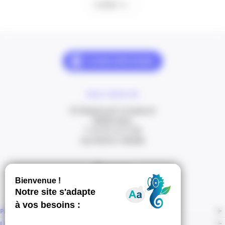
Contact
NOUS CONTACTER
20 Boulevard Carabacel
06000 Nice
T. 04 93 13 73 00
(de 8h30 à 18h00)
Itinéraire
PAGES
LIENS CONNEXES