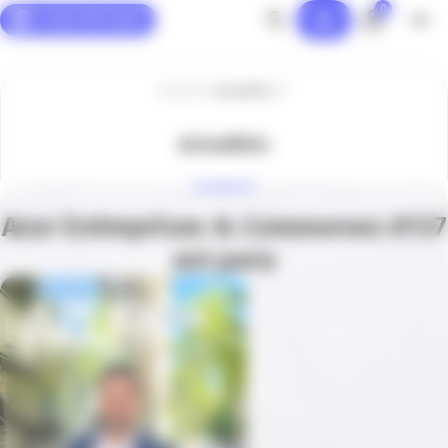
0
Panneau de gestion des cookies
Accueil
Actualités
Actualités
ACTUALITÉ
Azur Entreprises & Commerces #137
est paru