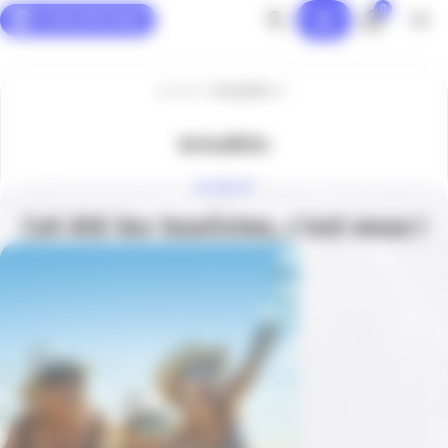
0
Panneau de gestion des cookies
Accueil
Actualités
Actualités
ACTUALITÉ
Cet été les touristes, c’est nous !