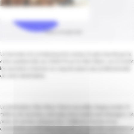
Publié le 09 juillet 2020
Le tourisme est certainement le secteur le plus touché par la
crise sanitaire liée au COVID-19 sur la Côte d’Azur. La CCI invite
les azuréens à donner un coup de pouce aux professionnels
de notre destination.
La destination Côte d’Azur France accueille chaque année 13
millions de touristes, dont plus de la moitié sont étrangers. Le
poids du secteur dépasse les 7 milliards d’euros, et sa
contribution au PIB départemental est deux fois supérieure à