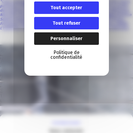
*Cette campagne est réalisée avec le Crédit Agricole Provence Côte d’Azur,
partenaire officiel de la filière Tourisme CCI Nice Côte d’Azur et le soutien
Tout accepter
des professionnels de la filière Tourisme, le CRT Côte d’Azur, la Métropole
Nice Côte d’Azur, la ville de Cannes, la CASA (Communauté d’Agglomération
Sophia Antipolis), la CARF (Communauté d’Agglomération de la Riviera
Tout refuser
Française), Vildeo, Nice-Matin, La Tribune Côte d’Azur, Ecomnews, CNEWS,
L’optimiste, Clear Channel, Radio Emotion, Kiss FM, Akormedia, Metrobus.
Personnaliser
Politique de
confidentialité
À VOTRE ÉCOUTE
Nous contacter