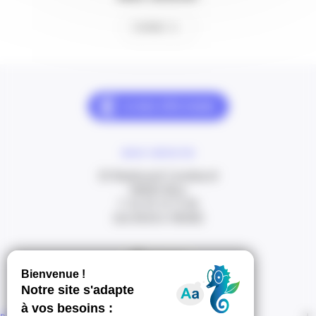
Contact
NOUS CONTACTER
20 Boulevard Carabacel
06000 Nice
T. 04 93 13 73 00
(de 8h30 à 18h00)
Itinéraire