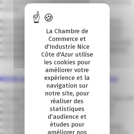
la moyenne française, soit 15 % et 150 000 emplois directs et
indirects.
Avec une perte de chiffre d’affaires de la filière dans les
Alpes-Maritimes, estimée à plus de 1 367 millions d’euros
La Chambre de
durant les 11 semaines de confinement et près de 8 775
Commerce et
emplois salariés menacés, ce pilier de l’économie azuréenne
d'Industrie Nice
a besoin de l’appui de la clientèle française et européenne,
Côte d'Azur utilise
mais aussi locale.
les cookies pour
améliorer votre
expérience et la
(Re)découvrir les charmes de la Côte d’Azur
navigation sur
Dans ce contexte, la CCI Nice Côte d’Azur lance une
notre site, pour
campagne de promotion intitulée « Cet été, les touristes c’est
réaliser des
nous ! » qui cible l’ensemble des habitants des Alpes-
statistiques
Maritimes. L’objectif ? Inciter les azuréens – qui pour
d’audience et
beaucoup ne partiront pas à l’étranger cet été – à
études pour
redécouvrir comme des touristes les nombreux charmes
améliorer nos