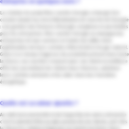
entreprise en quelques mots ?
La création du projet Mon courtier énergie a émergé d’un
constat simple issu de la libéralisation du marché de l’énergie
: une gestion des factures d’énergie complexes et peu lisibles
pour les entreprises. Mon courtier énergie accompagne les
entreprises de tous secteurs et toutes les tailles dans
l’optimisation de leurs contrats d’électricité et de gaz naturel.
Grâce à un réseau d’agences de proximité présent dans toute
la France, nos courtiers trouvent pour nos clients la meilleure
offre leur permettant de réduire leurs factures, optimiser
leurs contrats existants et les aider dans leur transition
énergétique.
Quelle est sa valeur ajoutée ?
Au-delà de la technicité et de l’expertise de notre entreprise
c’est la volonté d’être au plus proche de nos clients, avec dès
le départ la création d’agences sur tout le territoire. Nous