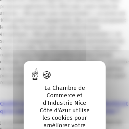
proposons également trois offres pour couvrir toutes les
attentes. « Bien guider pour mieux acheter » : ce service est
100% gratuit et sans engagements. Nos courtiers proposent
le meilleur fournisseur pour réduire les factures
énergétiques. « Bien guider pour mieux consommer » : un
service d’accompagnement personnalisé permettant à nos
clients de profiter des différentes sources d’optimisation
réglementaires, fiscales et tarifaires de leurs contrats
d’énergie. Enfin, « Bien guider pour mieux gérer » : un service
de conseil et d’accompagnement en transition énergétique
pour permettre à nos clients de mieux consommer en ayant
recours aux énergies renouvelables.
La Chambre de
Commerce et
d'Industrie Nice
Quel(s) service(s) de la CCI avez-vous utilisé(s) et
Côte d'Azur utilise
qu’en avez-vous retiré pour votre entreprise ?
les cookies pour
J’ai récemment été informée par la CCI Nice Côte d’Azur de
améliorer votre