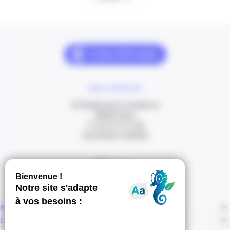
NOUS CONTACTER
20 Boulevard Carabacel
06000 Nice
T. 04 93 13 73 00
(de 8h30 à 18h00)
Itinéraire
PAGES
LIENS CONNEXES