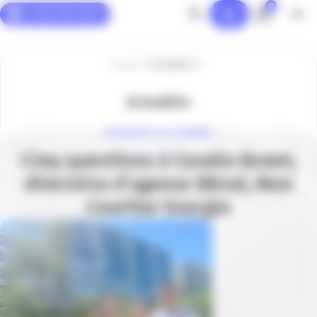
0
Panneau de gestion des cookies
Accueil
Actualités
Actualités
ENTREPRISE DE LA SEMAINE
Cinq questions à Coralie Bonet,
directrice d’agence (Nice), Mon
Courtier Energie