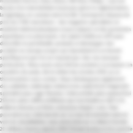
notoriété (Omron, Edan, Braun, Hill-Rom, Philips…) qui ont
besoin d’un intermédiaire local pour gérer le réglementaire,
la logistique, le commercial et la SAV. L’entreprise dispose de
près de 2 500 revendeurs : des magasins spécialisés en
matériel médical physiques et pure players et des grossistes
répartiteurs en pharmacie. J’ai rejoint Frafito en 2011 pour
diversifier le portefeuille-produits et développer des
produits en marque propre qui répondaient à un besoin
spécifique et que l’on ne trouvait pas chez nos marques
partenaires. Nous avons ainsi été les premiers à proposer un
oxymètre de pouls, dès le début des années 2010, ou un
thermomètre sans contact. Nous développons également
des mallettes médicales (vides) et du matériel de diagnostic
spécialisé pour sage-femmes. Cette activité pèse aujourd’hui
25% de notre chiffre d’affaires qui s’est établi en 2021 à 13
millions d’euros, en forte croissance depuis 4 ans. Pour
poursuivre sur cette lancée sur un marché atomisé mais en
voie de consolidation, nous avons levé en ce début d’année
20 millions d’euros auprès d’IXO Private Equity et d’un pool de