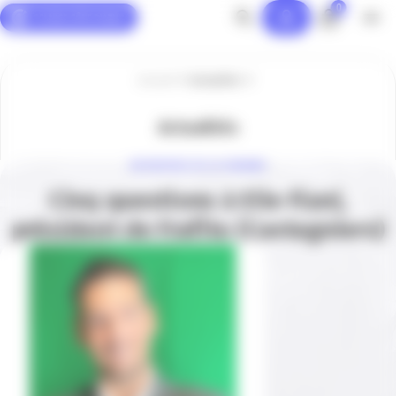
0
Panneau de gestion des cookies
Accueil
Actualités
Actualités
ENTREPRISE DE LA SEMAINE
Cinq questions à Elie Fiani,
président de Frafito (Castagniers)