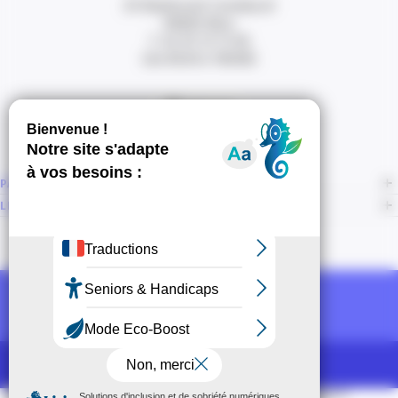
20 Boulevard Carabacel
06000 Nice
T. 04 93 13 73 00
(de 8h30 à 18h00)
Itinéraire
PAGES
LIENS CONNEXES
NOUS SUIVRE
Recevoir la newsletter CCI
POUR LES PROS
CCI Espace Presse
Mentions légales
Accessibilité
Sitemap
CGU
CGV
CPV