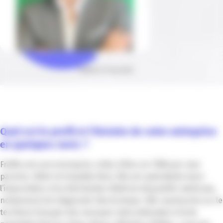
Publié le 31 mai 2022
Quel est le profil et l’histoire de votre entreprise
en quelques mots ?
Frafito est une entreprise créée à Nice en 1986 par mes
parents, Sélim et Graziella Fiani. Elle est spécialisée dans
l’importation et la distribution BtoB de dispositifs médicaux,
notamment de diagnostic électronique. Elle représente sur le
territoire français des marques internationales à forte