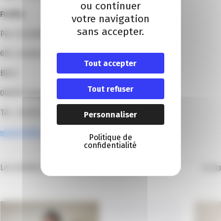
ou continuer
Frafito
votre navigation
sans accepter.
Parc d’activité Roguez Village
655, chemin du Roguez
Tout accepter
Bât E
Tout refuser
06670 Castagniers
Tél. : 04 93 72 53 54
Personnaliser
www.frafito.net
Politique de
confidentialité
Les articles dans la même thématique
01
/
03