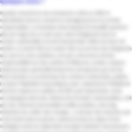
quelques mots ?
Kyanite Conseil est une entreprise créée en 2020 et
spécialisée dans le conseil en management et en achats
responsables, un domaine dans lequel j’ai travaillé pendant
plus de vingt ans en tant que cadre dirigeante dans le
secteur automobile et environnemental. L’idée est donc de
mettre ce savoir-faire et savoir-être au service des dirigeants
qui, avec la crise sanitaire, ont pris conscience de leur
responsabilité sur leur sphère d’influence, achats compris.
J’adresse plus particulièrement les entreprises qui ont de
forts besoins en achat dans les secteurs industriels, publics
(comme l’hôpital) et touristiques avec notamment l’hôtellerie
dont les enjeux en matière de RSE sont importants. Je les
accompagne dans leur démarche d’achats responsables, soit
par des missions ponctuelles (veille produits, sourcing,
rédaction du cahier des charges…), soit par des missions qui
s’inscrivent dans la durée comme la mise en place d’une
stratégie achat ou l’obtention du label relations fournisseurs