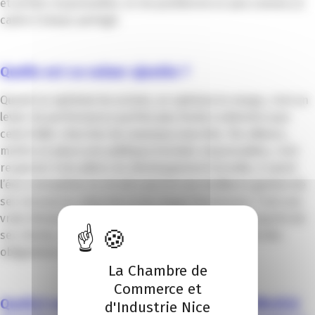
et achats responsables. Je me positionne un peu comme un
cadre à temps partagé.
Quelle est sa valeur ajoutée ?
Quand on optimise les achats, on optimise la marge, c’est un
levier de performance parfois plus facile à atteindre que
celui d’aller chercher de nouveaux marchés. Par ailleurs,
mettre en place une politique d’achats responsables, c’est
respecter trois piliers du développement durable, à savoir
l’éco-conception, le circuit-court et une meilleure gestion de
ses ressources externes et du risque fournisseur. C’est une
vraie démarche différenciante à mettre en avant auprès de
ses clients, notamment les grands comptes qui ont des
obligations en matière de RSE.
La Chambre de
Commerce et
Quel(s) service(s) de la CCI avez-vous utilisé(s)
d'Industrie Nice