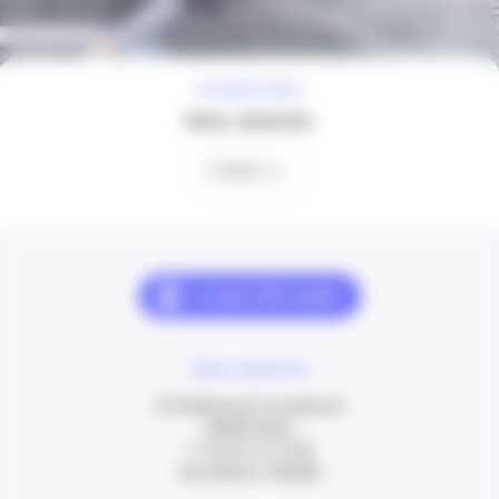
À VOTRE ÉCOUTE
Nous contacter
Contact
NOUS CONTACTER
20 Boulevard Carabacel
06000 Nice
T. 04 93 13 73 00
(de 8h30 à 18h00)