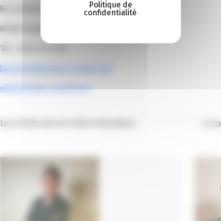
Politique de
58, chemin des plateaux fleuris
confidentialité
06000 Antibes
Tél. : 06 26 42 41 66
laurence@kyanite-conseil.com
www.kyanite-conseil.com
Les articles dans la même thématique
01
/
03