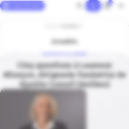
0
Panneau de gestion des cookies
Accueil
Actualités
Actualités
ENTREPRISE DE LA SEMAINE
Cinq questions à Laurence
Allançon, dirigeante fondatrice de
Kyanite Conseil (Antibes)