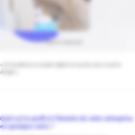
Publié le 25 juillet 2023
« Je transforme un projet digital en succès avec le sprint
design »
Quel est le profil et l’histoire de votre entreprise
en quelques mots ?