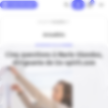
0
Panneau de gestion des cookies
Accueil
Actualités
Actualités
ENTREPRISE DE LA SEMAINE
Cinq questions à Marie Glandus,
dirigeante de Ux-spirit.com