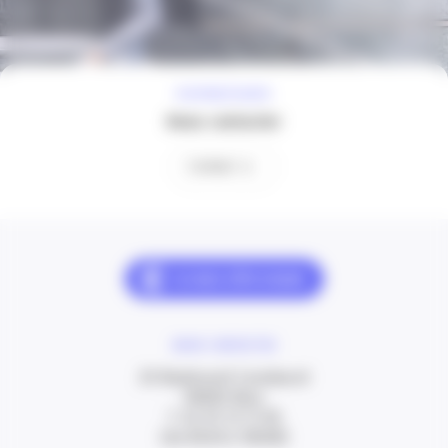
À VOTRE ÉCOUTE
Nous contacter
Contact
NOUS CONTACTER
20 Boulevard Carabacel
06000 Nice
T. 04 93 13 73 00
(de 8h30 à 18h00)