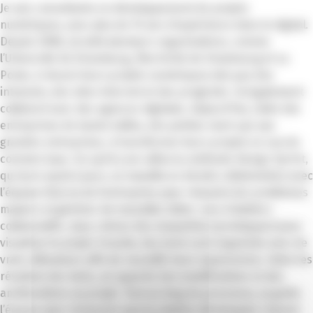
Je suis consultante en développement de projets
numériques, avec plus de 15 ans d’expérience dans le digital.
Depuis 2008, j’ai aidé plusieurs organisations, comme
l’Université de Strasbourg, Électricité de Strasbourg et La
Poste, à réussir leurs projets numériques tels que des
intranets, des sites internet et des progiciels. J’ai également
collaboré avec des agences digitales. Aujourd’hui, j’aide des
entreprises de toutes tailles, des petites start-ups aux
grandes entreprises, à transformer leurs projets en succès
commerciaux. Ux-spirit.com utilise la méthode Design Sprint,
qui dure quatre jours. Je travaille en étroite collaboration avec
l’équipe interne de l’entreprise pour résoudre les problèmes
majeurs et générer de nouvelles idées. Lors d’ateliers
collaboratifs, nous créons des maquettes (prototypes) pour
visualiser le projet. Ensuite, des tests sont organisés avec de
vrais utilisateurs afin de recueillir leurs impressions. Selon les
résultats des tests, on apporte des modifications et des
améliorations au projet. Tout au long du processus, je guide
l’équipe pour m’assurer que la solution développée répond