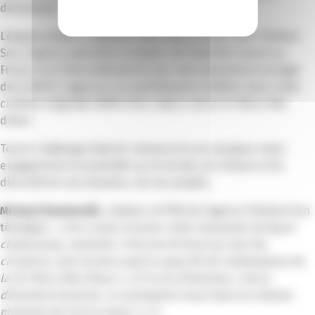
démarquer.
L’équipe projet a collaboré main dans la main avec Sixième
Son, l’agence pionnière et leader de l’identité sonore en
France et à l’international (on leur doit notamment le jingle
de la SNCF). L’agence a su parfaitement refléter dans cette
création originale l’ADN et les valeurs de la CCI Nice Côte
d’Azur.
Tout le challenge était de retranscrire en musique notre
engagement et proximité sur le terrain, la richesse et la
diversité de nos missions, de nos projets.
Mickael Boumendil
, créateur et PDG de l’agence Sixième Son
témoigne :
« On a voulu incarner cette innovation de façon
chaleureuse, avenante. C’est une écriture qui est très
circulaire, cela incarne aussi la capacité de collaboration de
la CCI Nice Côte d’Azur […]. Et la 3e dimension, c’est la
dimension humaine. Le contrepoint vocal dans la création
musicale est mis en avant. […] »
.