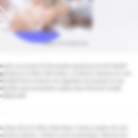
Publié le 18 novembre 2024
Acteur au service de l’économie azuréenne et de l’intérêt
général, la CCI Nice Côte d’Azur a choisi de retranscrire son
identité forte à travers une signature de marque et une
identité sonore exclusive, toutes deux fruit d’un travail
collaboratif.
L’action de la CCI Nice Côte d’Azur s’exerce autour de cinq
missions phares : animer la vie économique, informer les