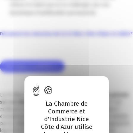
refuser le statut quo et se challenger par une
dynamique d’amélioration permanente.
Découvrez les missions de la CCI Nice Côte d’Azur en vidéo*
Téléchargez le manifeste
La CCI Nice Côte d’Aur a initié en 2024 une
réflexion globale
sur son identité de marque
dans l’objectif d’obtenir une
La Chambre de
meilleure visibilité de ses actions ainsi qu’une meilleure
Commerce et
connaissance de ses missions. Cette réflexion s’est traduite
d'Industrie Nice
par la création d’une signature de marque accompagnant le
Côte d'Azur utilise
logo de la CCI Nice Côte d’Aur et d’une identité sonore,