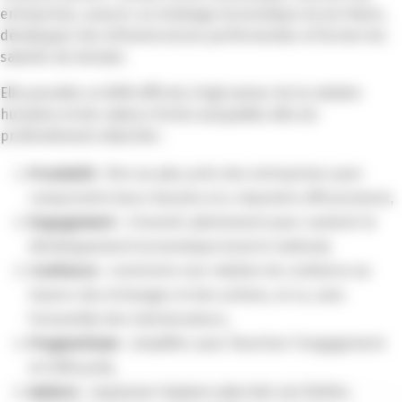
entreprises, assurer un éclairage économique du territoire,
développer des infrastructures performantes et former les
salariés de demain.
Elle possède un ADN affirmé, érigé autour de la relation
humaine et des valeurs fortes auxquelles elle est
profondément attachée :
Proximité
: être au plus près des entreprises pour
comprendre leurs besoins et y répondre efficacement,
Engagement
: s’investir pleinement pour soutenir le
développement économique local et national,
Confiance
: construire une relation de confiance au
travers des échanges et des actions, et ce, avec
l’ensemble des interlocuteurs,
Pragmatisme
: simplifier pour favoriser l’engagement
et l’efficacité,
Audace
: repousser toujours plus loin ses limites,