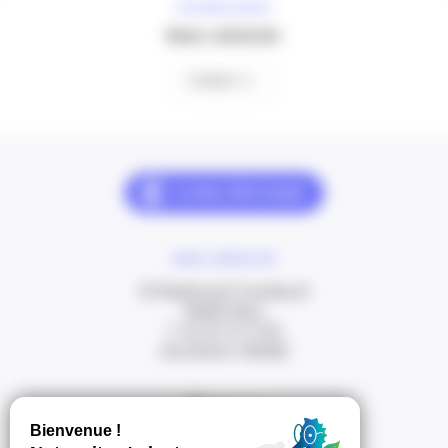
À VOTRE ÉCOUTE
Nous contacter
Contact
NOUS CONTACTER
20 Boulevard Carabacel
06000 Nice
T. 04 93 13 73 00
(de 8h30 à 18h00)
Itinéraire