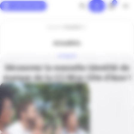
0
Panneau de gestion des cookies
Accueil
Actualités
Actualités
ACTUALITÉ
Découvrez la nouvelle identité de
marque de la CCI Nice Côte d’Azur !