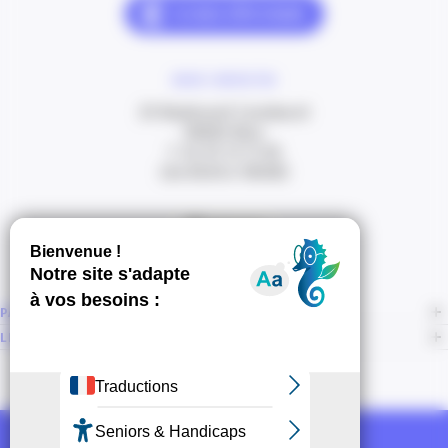
NOUS CONTACTER
20 Boulevard Carabacel
06000 Nice
T. 04 93 13 73 00
(de 8h30 à 18h00)
Itinéraire
PAGES
LIENS CONNEXES
NOUS SUIVRE