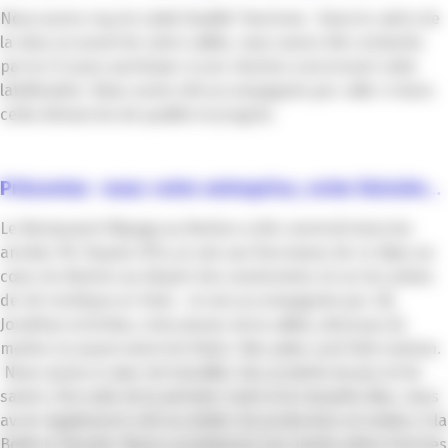
Nous avons reçu le Label Qualité Tourisme. Dans le cadre de
la mise en avant de notre vallée, nous avons été contactés
par la CCI pour participer à une réunion concernant cette
labélisation. Nous avons été accompagnés par celle-ci dans
cette démarche de qualité et progrès.
Présentez -nous votre entreprise, votre histoire…
Le Restaurant l’Alpage au Boréon a été construit dans les
années 90. Depuis 2014, je suis aux fourneaux de ce bijou au
cœur du Boréon au départ des randonnées et sur les pistes
de ski nordique en hiver. Je suis accompagnée par Lili,
Jonathan et Arthur, trois jeunes de la vallée, désireux de
mettre en avant notre territoire. Nos plats sont faits maison.
Nous avons à cœur de travailler des produits locaux et de
saison. À la suite de la période Covid et la tempête Alex, nous
avons également créé un atelier de production et traiteur à la
Bollène Vésubie. Nous y produisons nos ravioli, pâtes fraîches