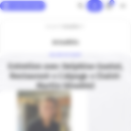
0
Panneau de gestion des cookies
Accueil
Actualités
Actualités
UN JOUR UN TALENT
Entretien avec Delphine Guetat,
Restaurant « L’alpage » (Saint-
Martin-Vésubie)