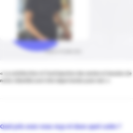
Publié le 07 juillet 2022
«
La satisfaction et l’anticipation des envies et besoins de
notre clientèle sont très importantes pour moi. »
Quel prix avez-vous reçu et dans quel cadre ?