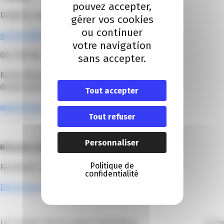
pouvez accepter,
Delphine Guetat
gérer vos cookies
ou continuer
guetat.d@hotmail.fr
votre navigation
06 21 82 06 39
sans accepter.
Route départementale du Boréon
06450 Saint Martin Vésubie
Tout accepter
www.alpage-boreon.fr
Tout refuser
Personnaliser
Réseaux sociaux
Politique de
Facebook :
L’Alpage Boréon
confidentialité
Découvrez-en plus avec ce portrait !
Les articles dans la même thématique
01
/
03