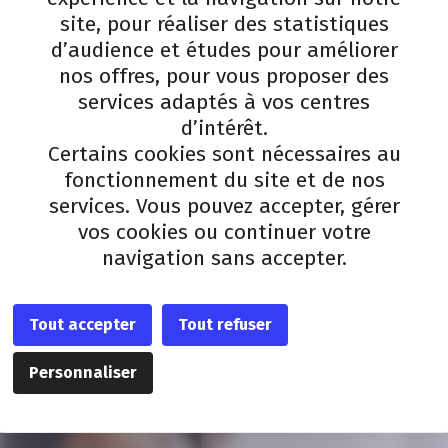
site, pour réaliser des statistiques
d’audience et études pour améliorer
nos offres, pour vous proposer des
services adaptés à vos centres
d’intérêt.
Certains cookies sont nécessaires au
fonctionnement du site et de nos
Transmission d’entreprise
services. Vous pouvez accepter, gérer
Explorer
vos cookies ou continuer votre
navigation sans accepter.
Tout accepter
Tout refuser
Personnaliser