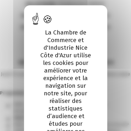
Marcel RAGNI
, Président de l’UIMM06
Patrick MOULARD
, Président de la FBTP06
Philippe MASSÉ
, Président de PRODAROM
La Chambre de
Commerce et
vous invitent au
d'Industrie Nice
SALON IBT CÔTE D’AZUR
Côte d'Azur utilise
les cookies pour
INDUSTRIE, BÂTIMENT ET TECH CÔTE D’AZUR
améliorer votre
Jeudi 12 octobre 2023 de 9h00 à 18h00 à l’Allianz Riviera stade
expérience et la
de Nice
navigation sur
notre site, pour
Programme :
réaliser des
8h30 : Côte d’Azur Eco, Nice Matin – Conférence «
statistiques
Décarbonation : coûteuse mais payante ? »
d’audience et
9h30 : Inauguration officielle
études pour
9h30 – 12h30 : Job dating des métiers de l’industrie et du BTP