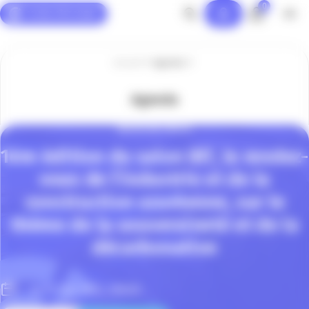
0
Panneau de gestion des cookies
Accueil
Agenda
Agenda
INVITATION PRESSE
1ère édition du salon IBT, le rendez-
vous de l’industrie et de la
construction azuréenne, sur le
thème de la souveraineté et de la
décarbonation
Le 12 Oct. 2023, 08h00