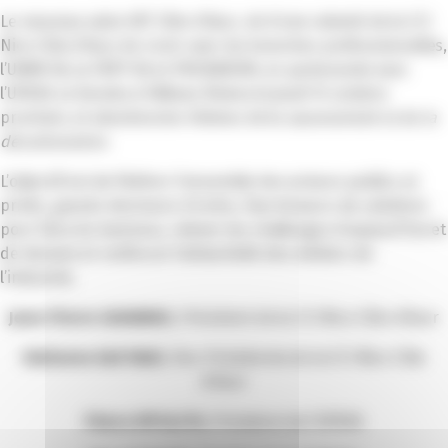
Le nouveau salon IBT Côte d’Azur, né d’une volonté de la CCI
Nice Côte d’Azur de s’unir avec les branches professionnelles,
l’UIMM 06, la FBTP 06 et PRODAROM, en partenariat avec
l’UPE06 se tiendra à l’Allianz Riviera le jeudi 12 octobre
prochain, et abordera les thèmes de la
souveraineté et de la
décarbonation
.
L’objectif est de fédérer l’ensemble des acteurs publics et
privés, grands donneurs d’ordre, fournisseurs de solutions
pour faire du business, relever les challenges d’aujourd’hui et
de demain et renforcer l’attractivité des métiers de
l’industrie.
Jean-Pierre SAVARINO
, Président de la CCI Nice Côte d’Azur
Fabienne GASTAUD
, Vice-Présidente de la CCI Nice Côte
d’Azur
Pierre IPPOLITO
, Président de l’UPE06