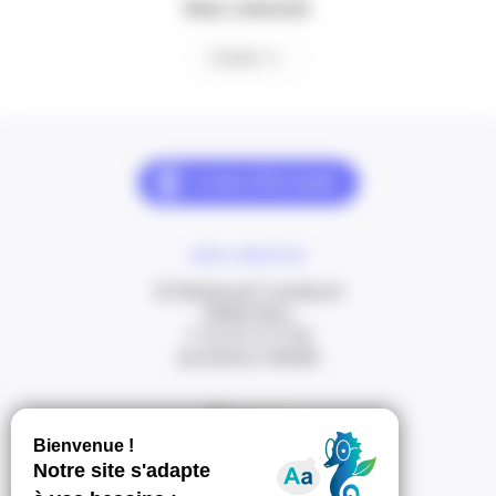
Nous contacter
Contact
NOUS CONTACTER
20 Boulevard Carabacel
06000 Nice
T. 04 93 13 73 00
(de 8h30 à 18h00)
Itinéraire