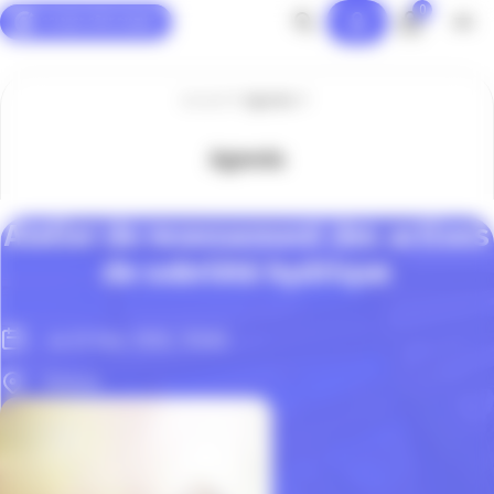
0
Panneau de gestion des cookies
Accueil
Agenda
Agenda
Atelier de recensement des actions
de sobriété hydrique
Le 23 Sep. 2026, 13h00
Grasse