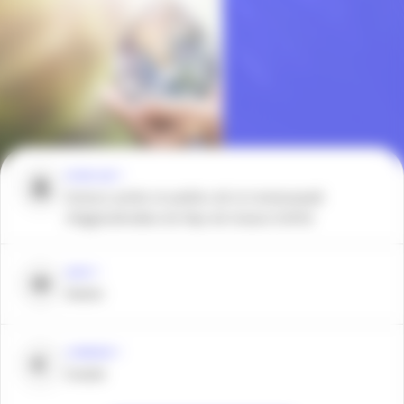
POUR QUI ?
Acteurs privés et publics de la Communauté
d’Agglomération du Pays de Grasse (CAPG)
QUOI ?
Atelier
COMBIEN ?
Gratuit