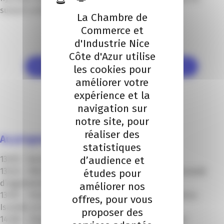
suivant ce lien.
La Chambre de
Commerce et
d'Industrie Nice
Côte d'Azur utilise
Je réponds au questionnaire de recensement
les cookies pour
améliorer votre
expérience et la
navigation sur
notre site, pour
réaliser des
Au programme :
statistiques
d’audience et
13h15 – Accueil café
13h45 – Mot d’accueil par le Président de la Communauté
études pour
d’Agglomération du Pays de Grasse
améliorer nos
13h55 – Présentation de la Chaire par sa coordinatrice
offres, pour vous
Isabelle LA JEUNESSE
proposer des
14h05 – Présentation du cluster Éa éco-entreprises