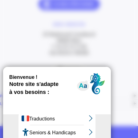
NOUS CONTACTER
20 Boulevard Carabacel
06000 Nice
T. 04 93 13 73 00
(de 8h30 à 18h00)
Itinéraire
PAGES
LIENS CONNEXES
NOUS SUIVRE