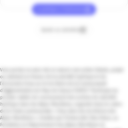
Je participe à l’événement
Ajouter au calendrier
Vous portez ou avez mis en œuvre une action (étude, projet
ou solution) en faveur de la sobriété hydrique et de
l’économie d’eau sur le territoire de la Communauté
d’Agglomération du Pays de Grasse (CAPG) ? Participez au
premier atelier de recensement des actions de sobriété
hydrique dans les Alpes-Maritimes, organisé dans le cadre
de la Chaire partenariale « L’Eau dans les territoires des
Alpes-Maritimes », fondée par l’Université Côte d’Azur, sa
Fondation, le Département des Alpes-Maritimes et