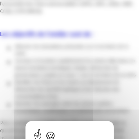
l’ensemble des intercommunalités (CAPG, CAPL, CASA, CARF,
CCAA, CCPP, MNCA).
Les objectifs de l’atelier sont de :
détecter les innovations présentes sur le territoire de la
CAPG
recenser et localiser spatialement les actions déjà mises en
œuvre (solutions techniques, études, démarches de
gouvernance, projets en cours…) sur le territoire de la CAPG
identifier les freins et les leviers au déploiement de
démarches de sobriété hydrique et de réduction des
consommations d’eau
favoriser les synergies entre les acteurs publics,
économiques, académiques et institutionnels du territoire
Pour contribuer à l’atelier, vous êtes invité·e à remplir le
questionnaire de recensement des actions de sobriété
hydrique dans le département des Alpes-Maritimes en