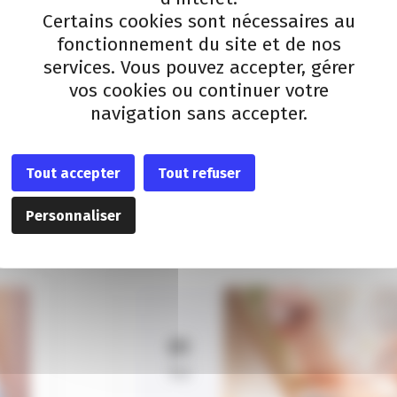
Certains cookies sont nécessaires au
fonctionnement du site et de nos
services. Vous pouvez accepter, gérer
vos cookies ou continuer votre
navigation sans accepter.
Tout accepter
Tout refuser
Personnaliser
01
Sep