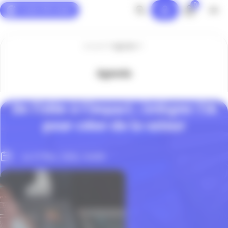
0
Panneau de gestion des cookies
Accueil
Agenda
Agenda
De l’idée à l’impact : intégrer l’IA
pour créer de la valeur
Le 31 Mar. 2026, 14h00