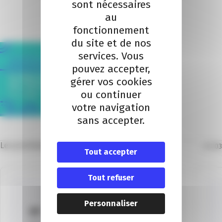
Je m'inscris au webinaire
sont nécessaires
au
fonctionnement
du site et de nos
services. Vous
pouvez accepter,
gérer vos cookies
ou continuer
votre navigation
sans accepter.
Les prochains évènements
01
/
03
Tout accepter
Tout refuser
Personnaliser
01