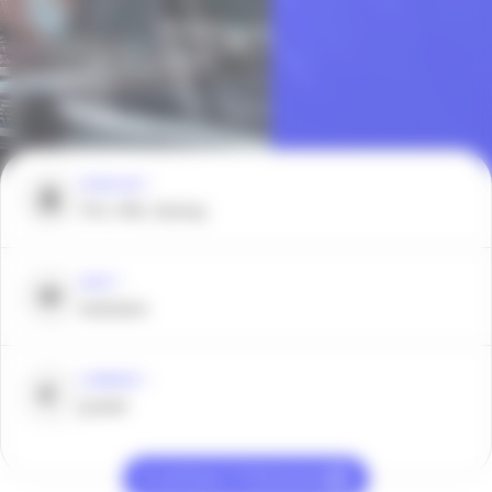
POUR QUI ?
TPE, PME, Startup,
QUOI ?
webinaire
COMBIEN ?
gratuit
Je participe à l’événement