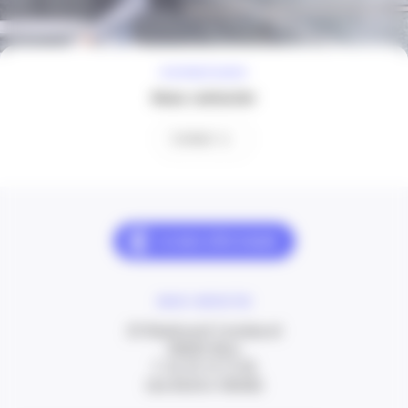
À VOTRE ÉCOUTE
Nous contacter
Contact
NOUS CONTACTER
20 Boulevard Carabacel
06000 Nice
T. 04 93 13 73 00
(de 8h30 à 18h00)