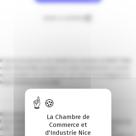
Ajouter au calendrier
À travers le parcours de DataGreen, lauréate du WAICF 2026,
cette intervention propose un retour d’expérience concret
sur la manière de transformer une vision technologique en
impact business mesurable.
Nous aborderons les étapes clés de l’idéation à
La Chambre de
l’industrialisation, les choix technologiques structurants, les
Commerce et
défis rencontrés et les enseignements tirés pour les
d'Industrie Nice