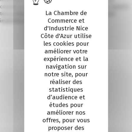
commerce et du tourisme au sens large, mais reste ouvert à
La Chambre de
tout professionnel d’une structure (privée / publique)
Commerce et
implantée en région Sud.
d'Industrie Nice
Côte d'Azur utilise
les cookies pour
améliorer votre
Je m'inscris en ligne
expérience et la
navigation sur
notre site, pour
réaliser des
statistiques
d’audience et
études pour
MARJORIE BILLAUD
améliorer nos
Je contacte un conseiller
offres, pour vous
proposer des