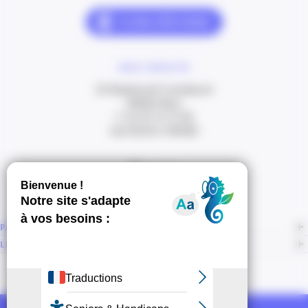
NOUS CONTACTER
20 Boulevard Carabacel
06000 Nice
T. 04 93 13 73 00
(de 8h30 à 18h00)
Itinéraire
PAGES
LIENS CONNEXES
NOUS SUIVRE