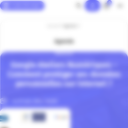
0
Panneau de gestion des cookies
Accueil
Agenda
Agenda
NUMÉRIQUE
Google Ateliers Numériques –
Comment protéger ses données
personnelles sur internet ?
Le 01 Juil. 2024, 14h00