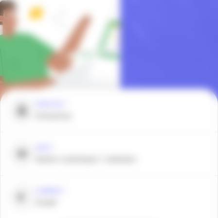
POUR QUI ?
Entreprises
QUOI ?
Ateliers numériques / webinaire
COMBIEN ?
Gratuit