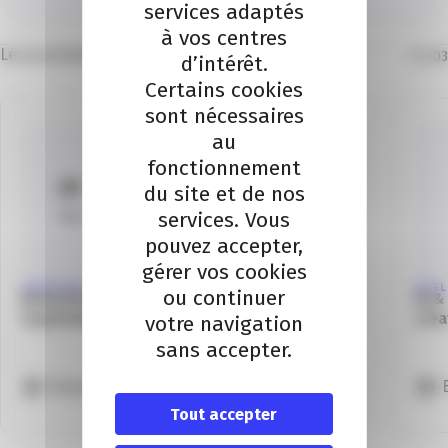
services adaptés
Je contacte
à vos centres
Les prochains évènements
01
/
03
d’intérêt.
Certains cookies
sont nécessaires
au
fonctionnement
01
du site et de nos
services. Vous
Sep
pouvez accepter,
gérer vos cookies
CRÉATION D'ENTREPRISE
INTEL
ou continuer
Rencontres de la création d’entreprise –
IA &
Septembre à Grasse
créa
votre navigation
sans accepter.
Grasse
B
Tout accepter