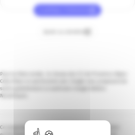
Je participe à l’événement
Ajouter au calendrier
Pour la 2ème année, le réseau des CCI de Provence-Alpes-
Côte d’Azur en partenariat avec Google vous proposent de
suivre gratuitement un webinaire Google Ateliers
Numériques.
Ce programme est destiné à faciliter la transformation
numérique des entreprises, prioritairement celles du