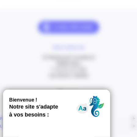
NOUS CONTACTER
20 Boulevard Carabacel
06000 Nice
T. 04 93 13 73 00
(de 8h30 à 18h00)
Itinéraire
PAGES
LIENS CONNEXES