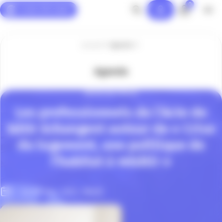
0
Panneau de gestion des cookies
Accueil
Agenda
Agenda
INVITATION PRESSE
Les professionnels de l’Acte de
bâtir échangent autour de « Crise
du logement, une politique de
l’habitat à rebâtir »
Le 09 Nov. 2023, 18h00