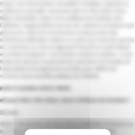
travers son Observatoire Immobilier d’Habitat, organise sa
conférence annuelle, réunissant plus de 150 acteurs de la
Filière Immobilier autour de la politique de l’habitat. Avec
l’inflation, l’augmentation du prix des matières premières qui
pèse sur le coût de la construction, la hausse des taux
d’intérêt, la difficulté à obtenir un prêt et la chute des permis
de construire, la crise du logement franchit un seuil d’alerte
et certains évoquent « une bombe sociale et urbaine ». Il est
temps de mesurer à quel point les questions de l’emploi, de
l’attractivité et du logement sont liées pour définir les
contours d’une nouvelle politique de l’habitat.
Jeudi 9 novembre 2023 à 18H00
Aéroport Nice Côte d’Azur, centre d’affaires du Terminal 1
Déroulé :
18h00 : Introduction par Jean-Pierre SAVARINO, Président de
la CCI Nice Côte d’Azur et Cyril MESSIKA, Président de