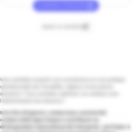
Je participe à l’événement
Ajouter au calendrier
Vous souhaitez acquérir une connaissance et une pratique
opérationnelle des formalités, régimes et documents
douaniers ? Vous souhaitez optimiser vos relations avec
l’administration des douanes ?
Vous êtes dirigeants, commerciaux, assistant(e)
commercial(e) import/export contribuant au
développement international de l’entreprise : participez à