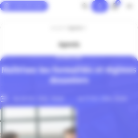
0
Panneau de gestion des cookies
Accueil
Agenda
Agenda
INTERNATIONAL
Maîtrisez les formalités et régimes
douaniers
au 21 Oct. 2026, 12h30
Du 20 Oct. 2026, 10h00