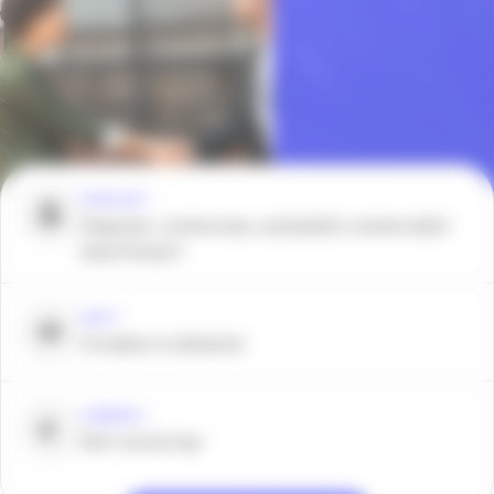
POUR QUI ?
Dirigeants, commerciaux, assistant(e) commercial(e)
import/export
QUOI ?
Formation en distanciel
COMBIEN ?
590 € net de taxe