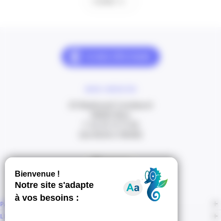
Contact
NOUS CONTACTER
20 Boulevard Carabacel
06000 Nice
T. 04 93 13 73 00
(de 8h30 à 18h00)
Itinéraire
PAGES
LIENS CONNEXES