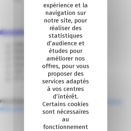
expérience et la
navigation sur
notre site, pour
réaliser des
Modalités pratiques :
statistiques
d’audience et
Dates
: mercredi 18 et jeudi 19 mars 2026.
études pour
Durée
: 7 heures réparties sur 2 matinées.
améliorer nos
Horaires
: 09h00 – 12h30 (accueil : 08h30).
offres, pour vous
Lieu de la formation :
en distanciel (via Teams).
Tarif
: 590 € net de taxe par personne.
proposer des
Nos formations sont certifiées Qualiopi.
services adaptés
à vos centres
d’intérêt.
Plus d’infos sur :
https://www.calameo.com/cci-provence-
Certains cookies
alpes-cote-dazur/read/004852100ae5229efb07f
sont nécessaires
au
fonctionnement