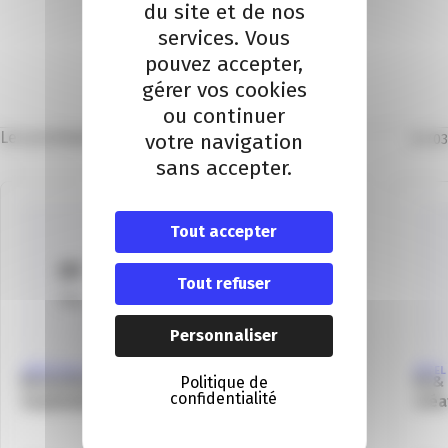
du site et de nos
services. Vous
pouvez accepter,
Je m'inscris
gérer vos cookies
ou continuer
Les prochains évènements
votre navigation
01
/
03
sans accepter.
Tout accepter
01
Tout refuser
Sep
Personnaliser
CRÉATION D'ENTREPRISE
INTEL
Rencontres de la création d’entreprise –
IA &
Politique de
confidentialité
Septembre à Grasse
créa