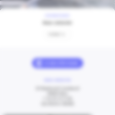
À VOTRE ÉCOUTE
Nous contacter
Contact
NOUS CONTACTER
20 Boulevard Carabacel
06000 Nice
T. 04 93 13 73 00
(de 8h30 à 18h00)