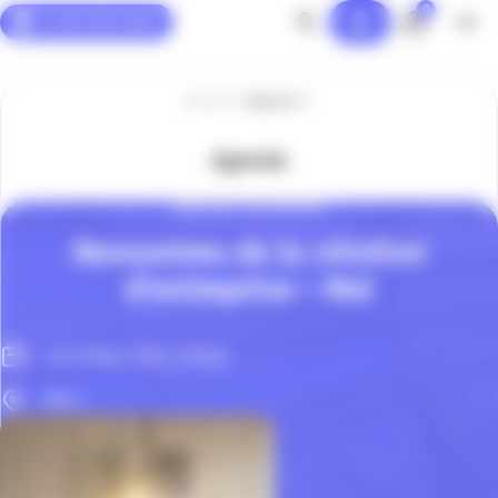
0
Panneau de gestion des cookies
Accueil
Agenda
Agenda
CRÉATION D'ENTREPRISE
Rencontres de la création
d’entreprise – Mai
Le 12 Mai. 2026, 09h00
Nice