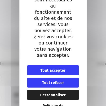
au
fonctionnement
du site et de nos
Localisation
services. Vous
CCI Nice Côte d’Azur 20 Bd Carabacel 06000 Nice
pouvez accepter,
Téléphone : 04 93 13 73 00
gérer vos cookies
ou continuer
Itinéraire
votre navigation
sans accepter.
Les prochains évènements
01
/
03
Tout accepter
Tout refuser
01
Personnaliser
Sep
Politique de