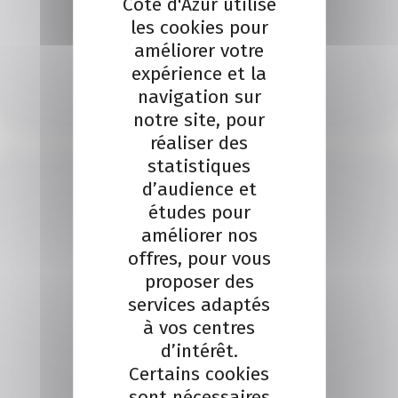
Côte d'Azur utilise
les cookies pour
SERVICE CRÉATION
améliorer votre
Je contacte un conseiller
expérience et la
navigation sur
notre site, pour
Je contacte
réaliser des
statistiques
d’audience et
études pour
améliorer nos
offres, pour vous
proposer des
services adaptés
à vos centres
d’intérêt.
Certains cookies
sont nécessaires