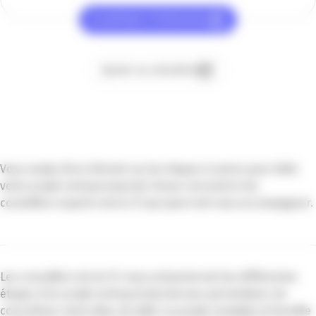
Je participe à l’événement
Ajouter au calendrier
Vous voulez être informé sur les étapes à suivre pour bâtir
votre projet entrepreneurial. Venez rencontrer les
conseillers experts de la CCI qui pourront vous accompagner.
Les conseillers de la CCI vous présenteront les différentes
étapes d’un projet entrepreneurial vous permettant, de
concrétiser votre idée, de bâtir un projet rentable et durable