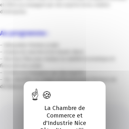
et d’être accompagné par des experts de la création
d’entreprise.
Au programme :
– Adéquation Homme projet.
– Analyse du marché et du besoin client.
– Business Plan pour évaluer la viabilité économique et
financière du projet.
– Se faire accompagner par des experts.
– Bien identifier les pièges et les principaux facteurs de
défaillance afin de les éviter.
La Chambre de
Commerce et
d'Industrie Nice