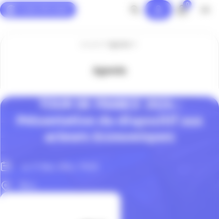
0
Panneau de gestion des cookies
Accueil
Agenda
Agenda
TOUR DE FRANCE 2024 :
Présentation du dispositif aux
acteurs économiques
Le 17 Mai. 2024, 11h30
Nice