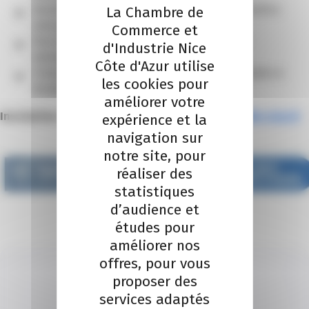
La Chambre de
Martine MARTINON, Conseillère municipale, Conseillère
métropolitaine
Commerce et
Pierre BARONE, Conseiller municipal, Conseiller
d'Industrie Nice
métropolitain
Côte d'Azur utilise
Tristan VALENTIN, Responsable de Service hospitalité et
les cookies pour
Relations Publiques d’A.S.O
améliorer votre
Inscription obligatoire par mail –
protocole@ville-nice.fr
expérience et la
navigation sur
notre site, pour
réaliser des
statistiques
d’audience et
études pour
améliorer nos
offres, pour vous
proposer des
services adaptés