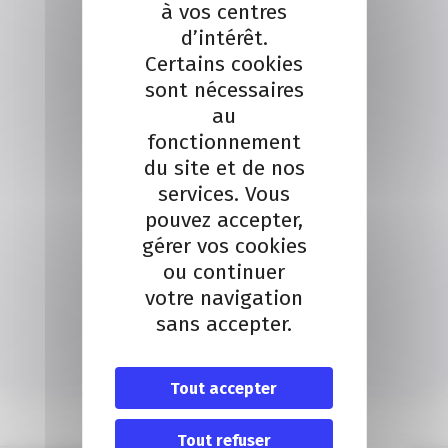
à vos centres
d’intérêt.
Certains cookies
sont nécessaires
au
fonctionnement
du site et de nos
services. Vous
pouvez accepter,
gérer vos cookies
ou continuer
Localisation
votre navigation
CCI Nice Côte d’Azur 20 Bd Carabacel 06000 Nice
sans accepter.
Téléphone : 04 93 13 73 00
Itinéraire
Tout accepter
Tout refuser