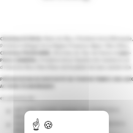
Christian ESTROSI
, Maire de Nice, Président de la Métropole,
Président délégué de la Région Provence-Alpes-Côte d’Azur,
Christian PRUDHOMME
, Directeur du Tour de France et
Jean-
Pierre SAVARINO
, Président de la Chambre de Commerce et
d’Industrie Nice Côte d’Azur ont le plaisir de vous convier à la
PRÉSENTATION DU DISPOSITIF DU TOUR DE FRANCE 2024 AUX
ACTEURS ÉCONOMIQUES
en présence de :
José COBOS, Conseiller municipal, Vice-président de la
Métropole
Pascal CONDOMITTI, Adjoint au Maire, Vice-président de la
Métropole