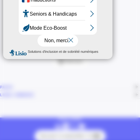
NOUS CONTACTER
20 Boulevard Carabacel
06000 Nice
T. 04 93 13 73 00
(de 8h30 à 18h00)
Itinéraire
PAGES
LIENS CONNEXES
NOUS SUIVRE
Recevoir la newsletter CCI