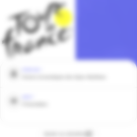
POUR QUI ?
Acteurs économiques des Alpes-Maritimes
QUOI ?
Présentation
Ajouter au calendrier