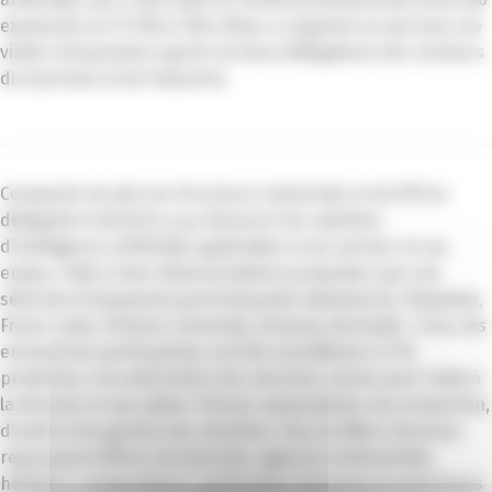
exposants, la CCI Nice Côte d’Azur a organisé un parcours de
visites d’exposants auprès de deux délégations des secteurs
du tourisme et de l’industrie.
Composée de plus de 20 acteurs industriels et du BTP, la
délégation industrie a pu découvrir les solutions
d’intelligence artificielle applicables à son secteur et ses
enjeux. Grâce à des démonstrations proposées par une
sélection d’exposants parmi lesquels Optivalue.AI, Himydata,
France Labs, Virteem, Somanity, Docloop, Backwell, I-Care, les
entreprises participantes ont été sensibilisées à l’IA
prédictive, à la valorisation des données clients pour l’aide à
la décision et aux plates-formes automatisées de production,
d’audit et de gestion des données. Pour la filière tourisme
regroupant offices de tourisme, agences d’attractivité,
hôteliers, restaurateurs, partenaires bancaires et directeurs