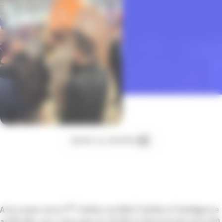
Ajouter au calendrier
ème
A l’occasion de la 5
édition du WAICF dédiée à l’intelligence
artificielle, qui a réuni plus de 10.000 professionnels dont 200