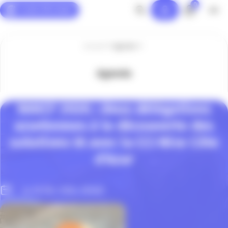
0
Panneau de gestion des cookies
Accueil
Agenda
Agenda
WAICF 2026 : deux délégations
azuréennes à la découverte des
solutions IA avec la CCI Nice Côte
d’Azur
Le 16 Fév. 2026, 00h00