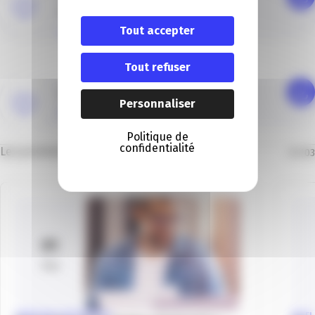
WAICF _ VF
Tout accepter
PDF (286.08 Ko)
Tout refuser
photo waicf
Personnaliser
JPEG (569.35 Ko)
Politique de
confidentialité
Les prochains évènements
01
/
03
01
Sep