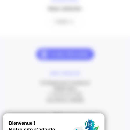
À VOTRE ÉCOUTE
Nous contacter
Contact
NOUS CONTACTER
20 Boulevard Carabacel
06000 Nice
T. 04 93 13 73 00
(de 8h30 à 18h00)
Itinéraire