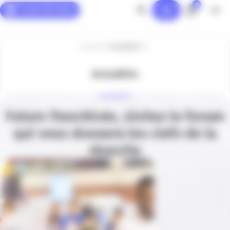
0
Panneau de gestion des cookies
Accueil
Actualités
Actualités
ACTUALITÉ
Futurs franchisés, visitez le forum
qui vous donnera les clefs de la
réussite