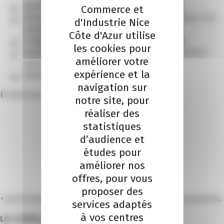
Appréhender au mieux le modèle de la franchise,
Commerce et
Rencontrer les franchiseurs qui souhaitent développer leur
d'Industrie Nice
réseau dans les Alpes-Maritimes,
Côte d'Azur utilise
Echanger avec des franchisés sur leur expérience,
les cookies pour
Assister à des ateliers pour mieux comprendre comment
améliorer votre
entreprendre en franchise,
expérience et la
Bénéficier des conseils d’experts.
navigation sur
Et ainsi vous aider à valider votre projet !
notre site, pour
réaliser des
statistiques
d’audience et
études pour
Je m'inscris à l'évènement
améliorer nos
offres, pour vous
proposer des
+ de 45 enseignes seront présentes au village des exposants.
services adaptés
à vos centres
Les chiffres clés de la Franchise en France