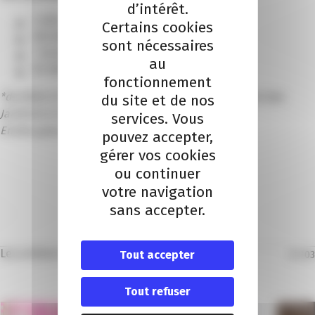
d’intérêt.
2 000 enseignes
Certains cookies
650 000 emplois
sont nécessaires
+ de 60 milliards de CA
au
84 000 franchisés
fonctionnement
*de 9h30 à 17h00 au Stade Allianz Riviera, Boulevard des
du site et de nos
Jardiniers à Nice.
services. Vous
Entrée gratuite mais inscription obligatoire
pouvez accepter,
gérer vos cookies
ou continuer
votre navigation
sans accepter.
Je m'inscris à l'évènement
Les articles dans la même thématique
Tout accepter
01
/
03
Tout refuser