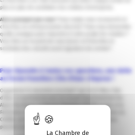
La franchise a un côté rassurant qui attire chaque année de
plus en plus de candidats à la création d’entreprise.
Alors pourquoi pas vous ?
Vous voulez vous reconvertir et
cherchez un entreprenariat sécurisé ? Vous vous demandez
quelle enseigne peut répondre à votre projet de création ?
Vous êtes sur le point de vous lancer en franchise et
souhaitez des conseils avant signature du contrat ?
Pour répondre à toutes vos questions, une visite
au Forum Franchise Côte d’Azur s’impose !
Organisé le 14 novembre prochain* par la CCI Nice Côte
d’Azur en partenariat avec le Conseil départemental des
Alpes-Maritimes, la Banque Populaire Méditerranée et la
Fédération Française de la Franchise et avec le soutien du
CGM06, de Franchise Management et de Fiducial, vous
pourrez à cette occasion :
La Chambre de