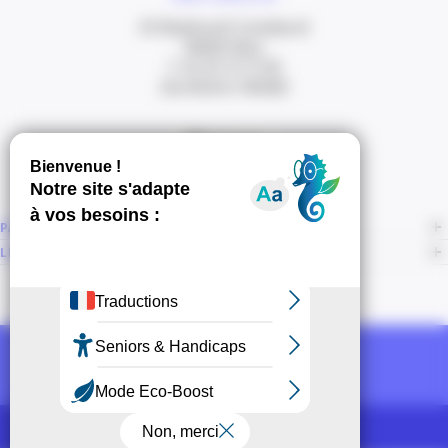
20 Boulevard Carabacel
06000 Nice
T. 04 93 13 73 00
(de 8h30 à 18h00)
Itinéraire
PAGES
LIENS CONNEXES
NOUS SUIVRE
Recevoir la newsletter CCI
POUR LES PROS
CCI Espace Presse