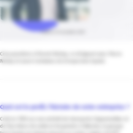
Publié le 16 novembre 2020
Cinq questions à Florent Noiray, co-dirigeant avec Pierre
Noiray et Laure Carladous du Groupe Jean Spada
Quel est le profil, l’histoire de votre entreprise ?
Créé en 1920 sur une activité de transports hippomobiles et
de fourniture de sable et de graviers d’alluvion, le groupe