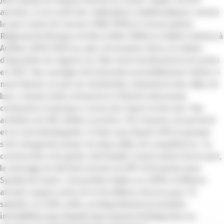
Jean Spada est depuis devenu un acteur majeur du BTP
azuréen. A son actif, des réalisations emblématiques comme
le port Canto de Cannes (1985-1990), le Conservatoire
Régional de Musique de Nice (2004-2006), le théâtre Anthea à
Antibes (2010-2013) ou, plus récemment, Aeris, la station
d’épuration de Cagnes-sur-Mer dont l’achèvement est prévu
en 2021. Des ouvrages fonctionnels essentiellement même si
nous faisons un peu de résidentiel, notamment des villas de
luxe. Comme toute entreprise à l’histoire désormais
centenaire, le groupe a connu des hauts et des bas. Des
activités ont été cédées (carrière, TP), d’autres ont perduré
et se sont développées. Si bien que depuis 2015, le groupe
s’est réorganisé autour de deux pôles de compétences : la
construction et le génie civil (Spada Construction) d’une part,
le stockage de déchets inertes du BTP (Entreprise Jean
Spada) de l’autre. L’ensemble réalise un chiffre d’affaires
annuel compris entre 25 et 30 millions d’euros pour 70
salariés. En 2019, enfin, un département promotion
immobilière pour lequel nous venons d’embaucher un