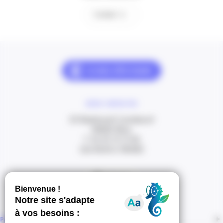
Contact
NOUS CONTACTER
20 Boulevard Carabacel
06000 Nice
T. 04 93 13 73 00
(de 8h30 à 18h00)
Itinéraire
PAGES