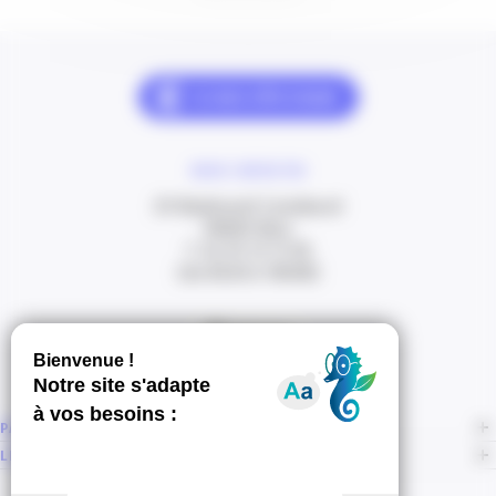
NOUS CONTACTER
20 Boulevard Carabacel
06000 Nice
T. 04 93 13 73 00
(de 8h30 à 18h00)
Itinéraire
PAGES
LIENS CONNEXES