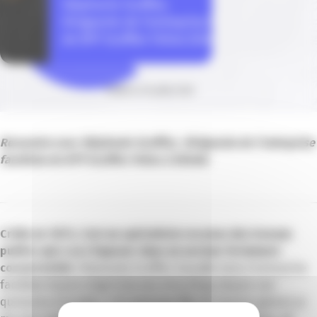
Publié le 20 juillet 2020
Rencontre avec Stéphanie Scoffier,
Dirigeante de l’entreprise
familiale de BTP Scoffier Frères à Gilette
Créée en 1973, c’est un spécialiste reconnu des travaux
publics qui a su s’imposer dans un secteur fortement
concurrentiel.
Stéphanie Scoffier travaille dans l’entreprise
familiale depuis vingt-trois ans et la dirige depuis une
quinzaine d’années. « En tant que fille de l’ancien gérant, je