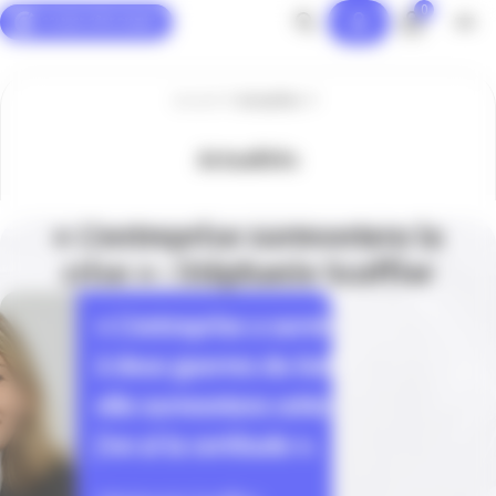
0
Panneau de gestion des cookies
Accueil
Actualités
Actualités
« L’entreprise surmontera la
crise » : Stéphanie Scoffier