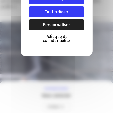
personnel, on est donc toujours prêt à garder les bons
profils ! »
Tout refuser
Personnaliser
Politique de
confidentialité
À VOTRE ÉCOUTE
Nous contacter
Contact