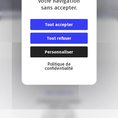
votre navigation
sans accepter.
Tout accepter
À VOTRE ÉCOUTE
Nous contacter
Tout refuser
Contact
Personnaliser
Politique de
confidentialité
NOUS CONTACTER
20 Boulevard Carabacel
06000 Nice
T. 04 93 13 73 00
(de 8h30 à 18h00)