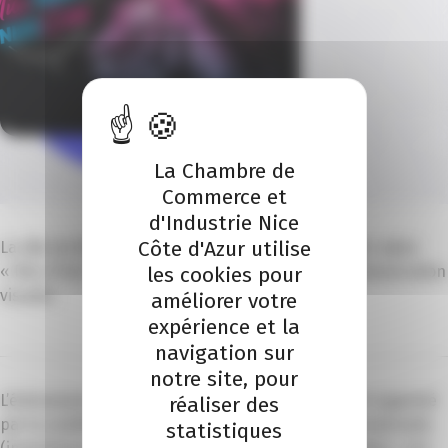
La Chambre de
Publié le 19 mai 2021
Commerce et
d'Industrie Nice
Côte d'Azur utilise
La ville de Nice accueillera en septembre le premier salon
« Nice Print / Nice Com » axé sur le print et la communication
les cookies pour
visuelle.
améliorer votre
expérience et la
navigation sur
notre site, pour
L’événement, inédit dans ce domaine d’activité, est organisé
réaliser des
par la société Ma’crea. Le salon, réservé aux professionnels
statistiques