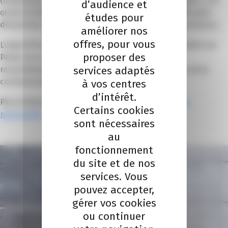
(imprimeurs, annonceurs, agences de communication…) et
d’audience et
ouvert à l’international, représente une opportunité pour
études pour
démarcher dans un même lieu partenaires et fournisseurs.
améliorer nos
offres, pour vous
L’objectif du salon, qui se tiendra du 21 au 23 septembre au
proposer des
Palais des expositions de Nice, est de créer un
services adaptés
rassemblement de référence pour tous les acteurs de la
communication visuelle.
à vos centres
d’intérêt.
Plus d’info et inscription sur
http://salon-niceprint-
Certains cookies
nicecom.fr/
sont nécessaires
au
fonctionnement
du site et de nos
services. Vous
pouvez accepter,
gérer vos cookies
ou continuer