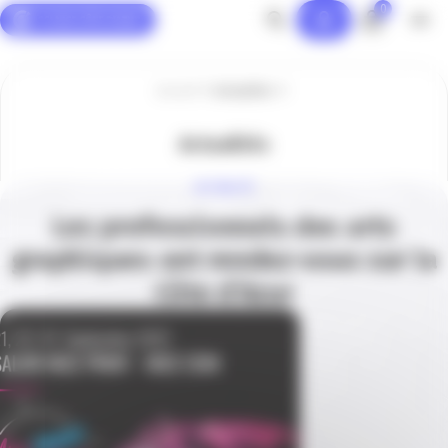
0
Panneau de gestion des cookies
Accueil
Actualités
Actualités
ACTUALITÉ
Les professionnels des arts
graphiques ont rendez-vous sur la
Côte d’Azur