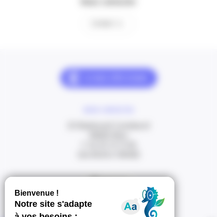
Nous contacter
Contact
NOUS CONTACTER
20 Boulevard Carabacel
06000 Nice
T. 04 93 13 73 00
(de 8h30 à 18h00)
Itinéraire