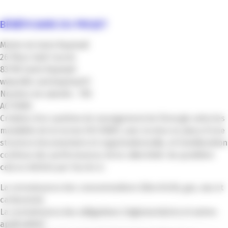
BÉNÉFICIAIRE DU PROJET
Mairie de Saint-Raphaël
26 Place Sadi Carnot
83700 Saint-Raphaël
www.ville-saintraphael.fr
Nombre de salariés : 700
ACTIONS
Création d’un système de management de l’énergie selon les
modalités de la norme ISO 50001, avec la mise en place d’une
structure documentaire et organisationnelle, et l’amélioration
continue des performances de la collectivité. Au quotidien
cela se décline par l’accès à :
La connaissance des consommations (électricité, gaz, eau et
carburants)
La connaissance des obligations (réglementaires et autres
applicables)