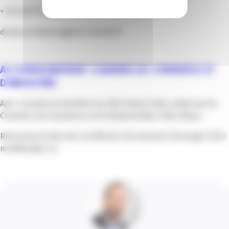
+ 33 6 69 39 90 43
damien.fontaine@azurconsult.fr
ACCOMPAGNEMENT CHAMBRE DE COMMERCE ET
D’INDUSTRIE
Azur consult est membre du Club Smart Grids animé par la
Chambre de Commerce et d’Industrie Nice Côte d’Azur.
Retrouvez la liste des certificats d’économies d’énergie (CEE)
mobilisables ici.