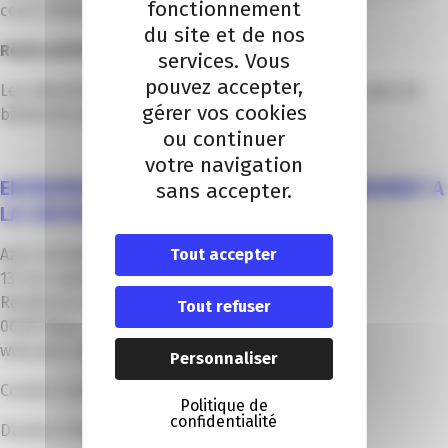
fonctionnement
cours d’élaboration).
du site et de nos
Réplicabilité de l’action
services. Vous
pouvez accepter,
Les objectifs sont désormais d’intégrer de plus en plus de
gérer vos cookies
bâtiments dans le périmètre de certification.
ou continuer
votre navigation
ENTREPRISE AYANT RÉALISÉ L’ACCOMPAGNEMENT A
sans accepter.
LA CERTIFICATION
Azur consult logo azur consult
Tout accepter
137 ter route de Saint Pierre de Féric
Résidence le Trianon
Tout refuser
06000 Nice
www.azur-consult.fr
Personnaliser
Contact commercial :
Politique de
confidentialité
Damien FONTAINE