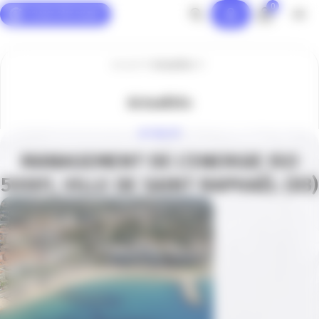
0
Panneau de gestion des cookies
Accueil
Actualités
Actualités
ACTUALITÉ
MANAGEMENT DE L’ENERGIE ISO
50001, VILLE DE SAINT RAPHAËL (83)