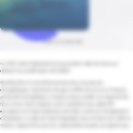
Publié le 14 octobre 2021
En 2013, Saint-Raphaël est la première ville de France à
obtenir la certification ISO 50001.
Raréfaction et renchérissement des ressources
énergétiques, émissions de gaz à effet de serre en hausse,
précarité énergétique, chaque acteur public est aujourd’hui
face à des choix majeurs pour satisfaire aux objectifs
européens et internationaux de lutte contre le changement
climatique. La ville de Saint-Raphaël s’inscrit dans les défis à
relever aujourd’hui par les collectivités locales européennes.