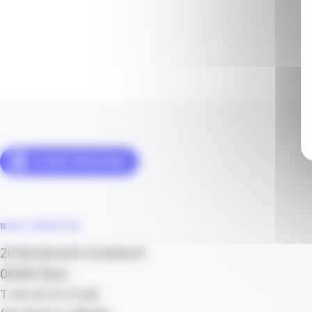
NOUS CONTACTER
20 Boulevard Carabacel
06000 Nice
T. 04 93 13 73 00