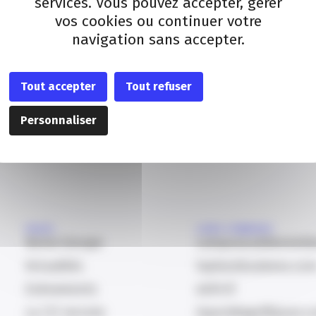
services. Vous pouvez accepter, gérer
de la Co
vos cookies ou continuer votre
navigation sans accepter.
Tout accepter
Tout refuser
Personnaliser
PAGES
LIENS CONNEXES
Notre Groupe
campussuddesmetie
Actualités
laplacebusiness.co
Evénements
edrh.fr
La CCI recrute
leportdegolfejuan.