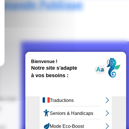
mmande Publique
NOUS SUIVRE
Recevoir la newsletter CCI
rs.com
m
com