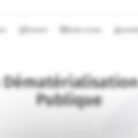
ères
Territoire
Etudes et Data
Format
a Dématérialisati
Publique