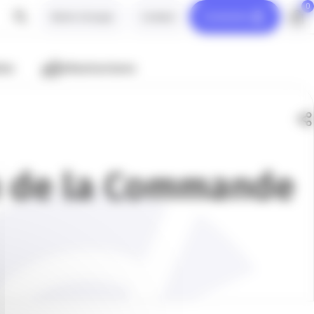
0
Notre Groupe
Contact
Connexion
ion
Infrastructures
on de la Commande