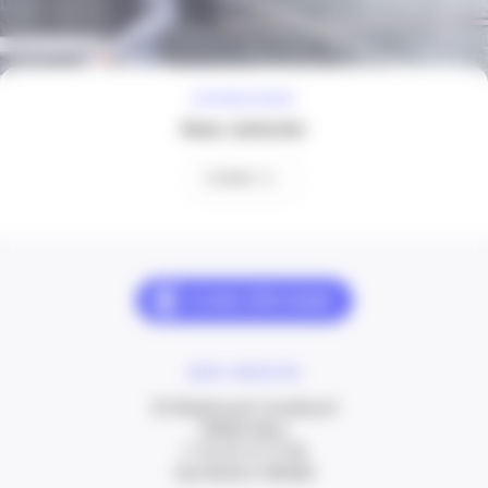
À VOTRE ÉCOUTE
Nous contacter
Contact
NOUS CONTACTER
20 Boulevard Carabacel
06000 Nice
T. 04 93 13 73 00
(de 8h30 à 18h00)