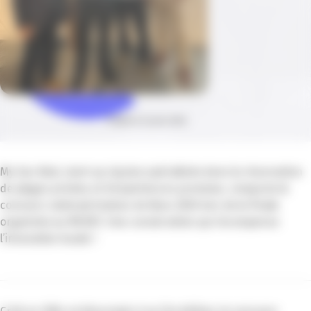
Publié le 24 juin 2026
My Sun Bed, start-up niçoise spécialisée dans la réservation
de plages privées et d’expériences premium, remporte le
concours national Graines de Boss 2026 lors de la finale
organisée au MEDEF. Une consécration qui récompense
l’innovation locale !