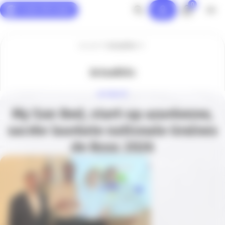
0
Panneau de gestion des cookies
Accueil
Actualités
Actualités
ACTUALITÉ
My Sun Bed, start-up azuréenne,
sacrée lauréate nationale Graines
de Boss 2026