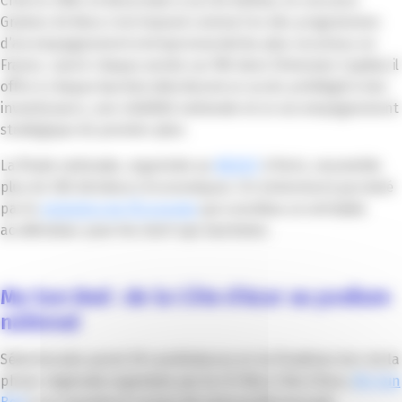
Créé en 2004 et désormais à sa 22e édition, le concours
Graines de Boss s’est imposé comme l’un des programmes
d’accompagnement entrepreneurial les plus reconnus en
France. Lancé chaque année sur M6 dans l’émission Capital, il
offre à chaque lauréat sélectionné un accès privilégié à des
investisseurs, une visibilité nationale et un accompagnement
stratégique de premier plan.
La finale nationale, organisée au
MEDEF
à Paris, rassemble
plus de 350 décideurs économiques. Un événement parrainé
par le
ministère de l’Économie
qui constitue un véritable
accélérateur pour les start-ups lauréates.
My Sun Bed : de la Côte d’Azur au podium
national
Sélectionnée parmi 30 candidatures et six finalistes lors de la
phase régionale organisée par la CCI Nice Côte d’Azur,
My Sun