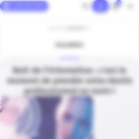
0
Panneau de gestion des cookies
Accueil
Actualités
Actualités
ACTUALITÉ
Nuit de l’Orientation : c’est le
moment de prendre votre destin
professionnel en main !