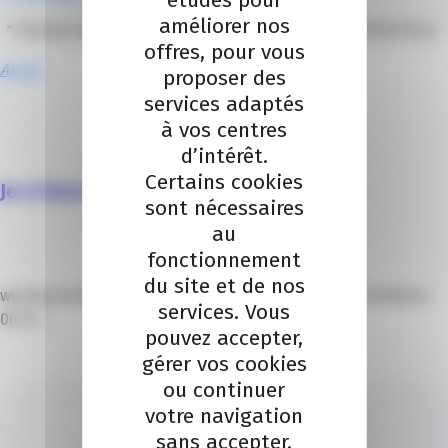
études pour
améliorer nos
* Campus Sud des Métiers 13 avenue Simone Veil 06200 Nice
offres, pour vous
Accès
proposer des
services adaptés
à vos centres
d’intérêt.
Certains cookies
Je m’inscris à la Nuit de l’orientation
sont nécessaires
au
fonctionnement
du site et de nos
window.location.href = ‘https://www.la-nuit-de-lorientation-
services. Vous
06.fr/’;
pouvez accepter,
gérer vos cookies
ou continuer
votre navigation
sans accepter.