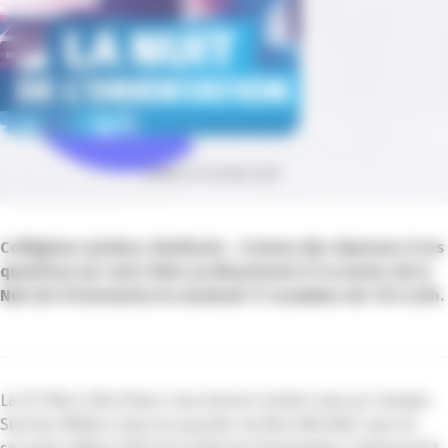
Publié le 23 octobre 2023
Collégiens, lycéens, étudiants… trouvez des réponses à vos
questions sur votre futur professionnel à l’occasion de la
Nuit de l’Orientation le vendredi 17 novembre de 17h à 22h.
La CCI Nice Côte d’Azur vous donne rendez-vous au Campus
Sud des Métiers dans le quartier de Nice Méridia* pour la