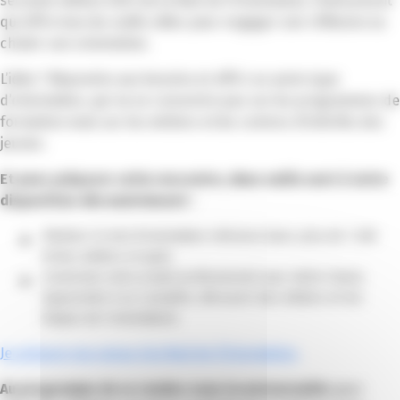
seconde édition 2023 de la Nuit de l’Orientation, l’événement
qui offre tous les outils utiles pour engager une réflexion ou
choisir son orientation.
L’idée ? Répondre aux besoins et offrir un autre type
d’orientation, qui ne se concentre pas sur les programmes de
formation mais sur les métiers et les centres d’intérêts des
jeunes.
Et pour préparer cette rencontre, deux outils sont à votre
disposition dès maintenant :
Réaliser le test d’orientation Inforizon (avec plus de 1 200
fiches métiers et quiz),
Construire votre projet professionnel avec Hello Charly
(apprendre à se connaître, découvrir des métiers et les
étapes de l’orientation).
Je prépare ma venue à la Nuit de l’Orientation
Au programme de ce rendez-vous incontournable
pour