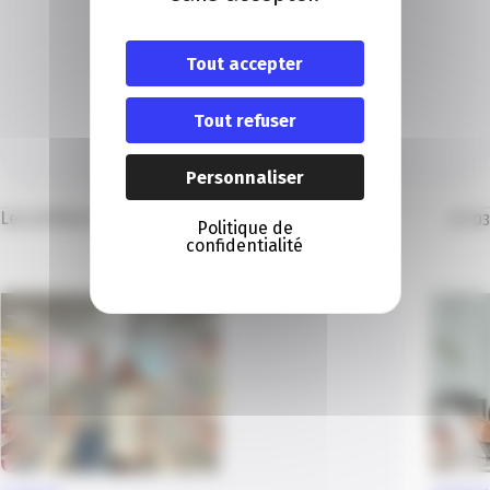
Tout accepter
CENTRE DE CONTACTS CLIENTS
Je contacte un conseiller
Tout refuser
Je contacte
Personnaliser
Les articles dans la même thématique
01
/
03
Politique de
confidentialité