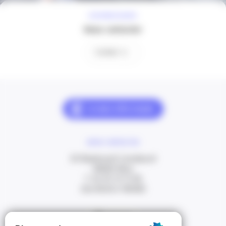
À VOTRE ÉCOUTE
Nous contacter
Contact
NOUS CONTACTER
20 Boulevard Carabacel
06000 Nice
T. 04 93 13 73 00
(de 8h30 à 18h00)
Itinéraire