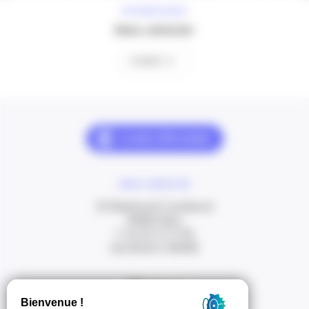
À VOTRE ÉCOUTE
Nous contacter
Contact
NOUS CONTACTER
20 Boulevard Carabacel
06000 Nice
T. 04 93 13 73 00
(de 8h30 à 18h00)
Itinéraire