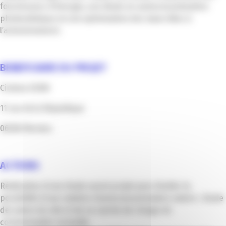
fournisseurs d’énergie, une étude en autoconsommation
photovoltaïque et une optimisation des taxes liées à
l’acheminement.
BENEFICIAIRE DU PROJET
Cinéma EDEN
11 rue de la République
06500 Menton
ACTIONS
Réalisation d’une étude avant-projet pour étudier la
possibilité d’une solution d’autoconsommation solaire : étude
des plans du site et de sa courbe de charge de
consommation annuelle,