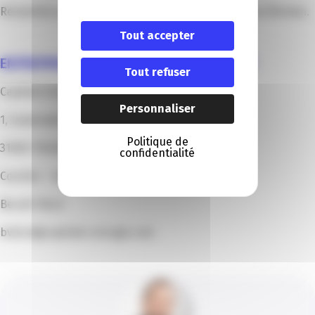
Retombées positives sur l’image du cinéma Eden de Menton.
Tout accepter
ENTREPRISE AYANT REALISE LES TRAVAUX
Tout refuser
Capitole Energiescapitole energie
Personnaliser
1, Esplanade Compans Caffarelli
Politique de
31000 TOULOUSE
confidentialité
Courtier – Gaz naturel & Electricité
Benoit Vilcot
bvilcot@capitole-energie.com