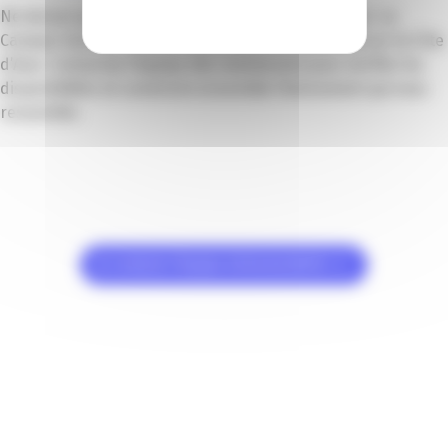
Ne laissez pas votre prochaine date vous échapper. Le
Campus Sud des Métiers est un lieu très demandé sur la Côte
d’Azur. Contactez l’équipe dès maintenant pour vérifier les
disponibilités et construire ensemble l’événement qui vous
ressemble.
Je contacte l'équipe événementielle