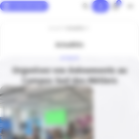
0
Panneau de gestion des cookies
Accueil
Actualités
Actualités
ACTUALITÉ
Organisez vos événements au
Campus Sud des Métiers