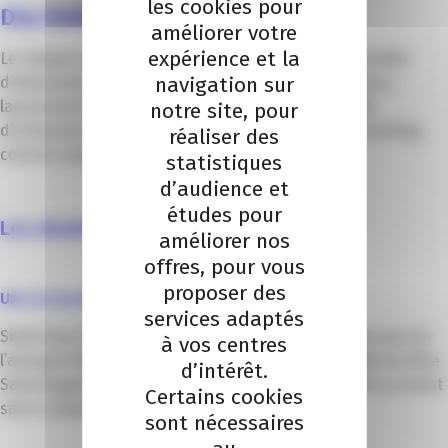
les cookies pour
Des événements sans limites
améliorer votre
expérience et la
Le Campus Sud des Métiers accueille une grande variété
navigation sur
d’événements professionnels : séminaire, conférence,
lancement de produit, salon professionnel, cocktail
notre site, pour
d’entreprise, anniversaire d’entreprise, business meeting,
réaliser des
concert, exposition, formation …
statistiques
d’audience et
études pour
Les atouts du campus :
améliorer nos
offres, pour vous
proposer des
Une accessibilité optimale
services adaptés
Situé dans l’Eco Vallée de Nice, le Campus est à deux pas de
à vos centres
l’aéroport Nice Côte d’Azur et de la gare multimodale de Nice
d’intérêt.
Saint-Augustin (TER, tramway, cars). Les participants arrivent
Certains cookies
sans contrainte.
sont nécessaires