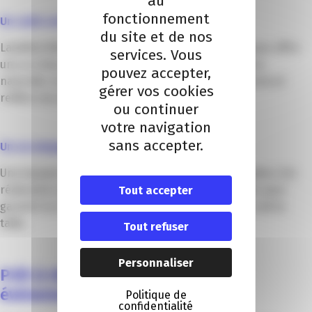
au
fonctionnement
Un cadre architectural unique
du site et de nos
Labellisé Bâtiment Durable Méditerranéen, le Campus offre
services. Vous
une architecture contemporaine baignée de lumière
pouvez accepter,
naturelle. Un cachet rare qui valorise vos événements et
gérer vos cookies
reflète vos engagements RSE.
ou continuer
votre navigation
sans accepter.
Un accompagnement sur-mesure
Une équipe dédiée vous accompagne de la conception à la
réalisation avec des prestations à la carte, pensées pour
Tout accepter
garantir la réussite de chaque projet, quelle qu’en soit la
taille.
Tout refuser
Personnaliser
Prêt à réserver votre espace
événementiel à Nice ?
Politique de
confidentialité