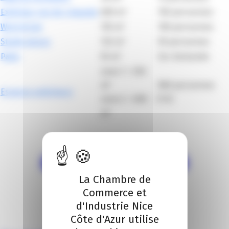
Extérieur rez-de-chausée
600 m²
150 personnes
Work & Eat
135 m²
100 personnes
Studio danse
145 m²
50 personnes
Patio
55 m²
Sur demande
zone 1 = 250
m²
800 personnes
Espaces extérieurs
zone 2 = 600
(1+2)
m²
Je contacte l'équipe événementielle
La Chambre de
Commerce et
d'Industrie Nice
Côte d'Azur utilise