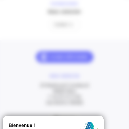
À VOTRE ÉCOUTE
Nous contacter
Contact
NOUS CONTACTER
20 Boulevard Carabacel
06000 Nice
T. 04 93 13 73 00
(de 8h30 à 18h00)
Itinéraire