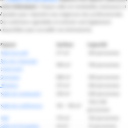
votre événement.
Chaque salle est modulable, lumineuse et
équipée pour répondre aux exigences des professionnels.
Des extérieurs agréables et arborés sont également
disponibles pour accueillir vos événements.
Espace
Surface
Capacité
Hall d’accueil
271 m²
250 personnes
Rez-de-chaussée
900 m²
700 personnes
traversant
Gymnase
680 m²
200 personnes
Plénière
275 m²
260 personnes
Salle de restaurant
230 m²
200 personnes
110 à 150
Salle de conférence
125 – 150 m²
personnes
Hall
170 m²
120 personnes
Salle de formation
40 m²
13 personnes