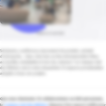
Publié le 23 avril 2026
Séminaire, conférence, lancement de produit, cocktail
d’entreprise… Vous cherchez un lieu événementiel à Nice,
accessible, modulable et hors du commun ? Le Campus Sud
des Métiers met à votre disposition 13 espaces privatisables
adaptés à tous vos projets.
Que vous réunissiez 10 collaborateurs ou 800 personnes
,
le
Campus Sud des Métiers
dispose d’un espace taillé pour