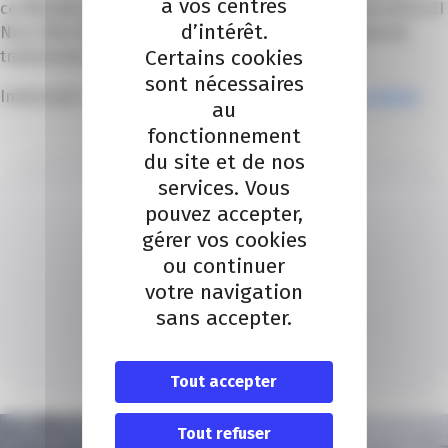
à vos centres
certification de compétences délivrée par CCI France et la CCI
d’intérêt.
Nice Côte d’Azur qui atteste de la maîtrise des enjeux du
Certains cookies
traitements des données en accord avec le RGPD.
sont nécessaires
Intéressés ?
Plus de détails sur la formation et inscription
au
fonctionnement
du site et de nos
services. Vous
pouvez accepter,
gérer vos cookies
ou continuer
votre navigation
MARJORIE BILLAUD
sans accepter.
Je contacte un conseiller
Je contacte
Tout accepter
Tout refuser