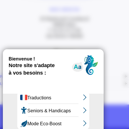
NOUS CONTACTER
20 Boulevard Carabacel
06000 Nice
T. 04 93 13 73 00
(de 8h30 à 18h00)
Itinéraire
PAGES
LIENS CONNEXES
NOUS SUIVRE
Recevoir la newsletter CCI