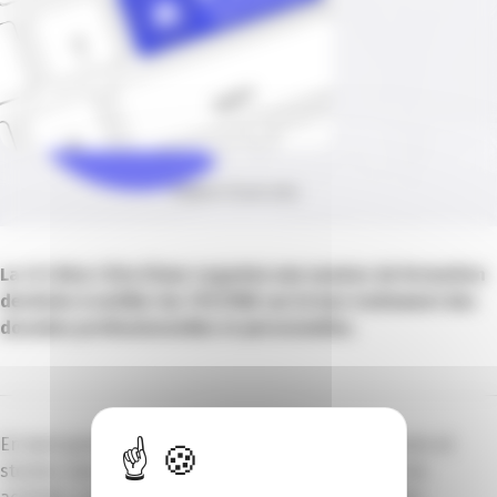
Publié le 10 juin 2022
La CCI Nice Côte d’Azur organise une session de formation
destinée à outiller les TPE/PME sur le bon traitement des
données professionnelles et personnelles.
En tant qu’entreprises, vous êtes amenées à collecter et
stocker une variété de données dans le cadre de vos