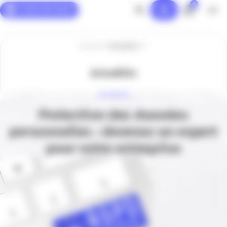
0
Panneau de gestion des cookies
Accueil
Actualités
Actualités
ACTUALITÉ
Protection des données
personnelles : devenez un expert
pour votre entreprise