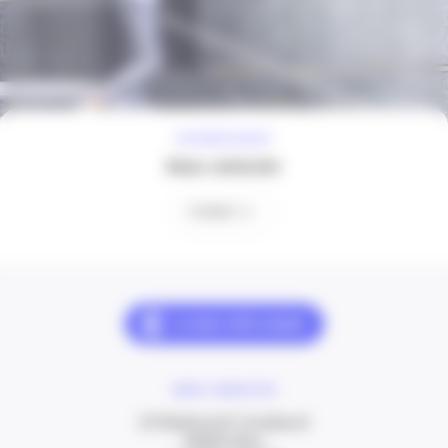
À VOTRE ÉCOUTE
Nous contacter
Contact
NOUS CONTACTER
20 Boulevard Carabacel
06000 Nice