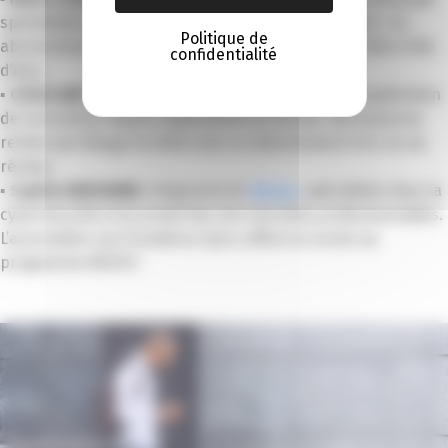
spécialisée dans la pâtisserie sans gluten. Lot offert : un
Politique de
abonnement d’un an à
La Place Business
de la CCI Nice Côte
confidentialité
d’Azur.
▪
Cécile MATTIO
, dirigeante de LOVoice, première application
de rencontres basée uniquement sur la voix. Récompense
remise par Bouge ta boîte avec un abonnement d’un an au
réseau.
▪
Sophie BENYAMIN
, dirigeante de
BKube
, spécialisée dans la
cybersécurité et la protection des données professionnelles.
L’association Les Premières Sud a offert un accès au
programme BOOST.