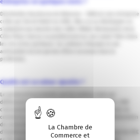
entreprise en quelques mots ?
Distribution Azuréenne de Boissons – DAB est une entreprise
créée par Hervé Fabbri en 2004. Elle a su se développer en
s’adaptant aux besoins des Cafés-Hôtels-Restaurants de la
Côte d’Azur tout en se positionnant sur son savoir-faire dans
les vins et les spiritueux. Sa cohésion d’équipe et son
anticipation lui ont permis d’être reconnue dans la
profession.
Quelle est sa valeur ajoutée ?
Le service et la proximité sont les maîtres mots qui
définissent parfaitement les valeurs de l’entreprise. DAB
c’est aussi du conseil dans la vente et l’achat de fonds de
commerce, tout en proposant son savoir-faire à l’élaboration
de cartes de boissons adaptées à chaque type
La Chambre de
d’établissement. Notre engagement dans une démarche RSE
Commerce et
se fait par le développement des ventes des formats