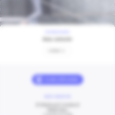
À VOTRE ÉCOUTE
Nous contacter
Contact
NOUS CONTACTER
20 Boulevard Carabacel
06000 Nice