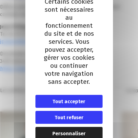
Certains cookies
DAB au service de ses clients pour un développement
sont nécessaires
commun des affaires.
au
fonctionnement
Jean-Philippe Jaunet, directeur général
du site et de nos
Tel. 04 92 02 33 40
services. Vous
jp.jaunet@sasdab.fr
pouvez accepter,
Distribution Azuréenne de Boissons – DAB
gérer vos cookies
3405 4ème avenue – 06510 Carros
ou continuer
https://www.dab-boissons.fr/
votre navigation
sans accepter.
Les articles dans la même thématique
01
/
03
Tout accepter
Tout refuser
Personnaliser