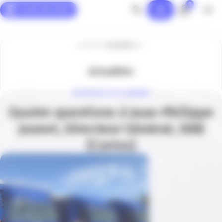
0
Panneau de gestion des cookies
Accueil
Actualités
Actualités
ENTREPRISE DE LA SEMAINE
Quatre questions à Jean-Philippe
Jaunet, Directeur Général, DAB
(Carros)