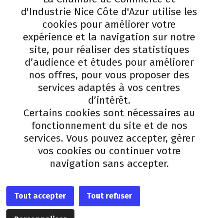
d'Industrie Nice Côte d'Azur utilise les
cookies pour améliorer votre
expérience et la navigation sur notre
Essyca Sophia Antipolis
site, pour réaliser des statistiques
Yvon Grosso, président
d’audience et études pour améliorer
nos offres, pour vous proposer des
yvon.grosso@agyca.fr
services adaptés à vos centres
Essyca group
d’intérêt.
Certains cookies sont nécessaires au
80 route des Lucioles
fonctionnement du site et de nos
Les espaces de Sophia Bat. M2
services. Vous pouvez accepter, gérer
vos cookies ou continuer votre
06560 Valbonne
navigation sans accepter.
www.essyca.com
Réseaux sociaux
Tout accepter
Tout refuser
LinkedIn :
https://www.linkedin.com/com