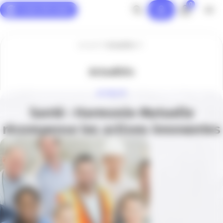
0
Panneau de gestion des cookies
Accueil
Actualités
Actualités
ACTUALITÉ
Santé : Harmonie Mutuelle
récompense les actions innovantes