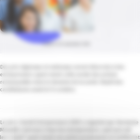
Publié le 30 septembre 2020
Des prix régionaux et nationaux seront décernés à des
entrepreneurs ayant mené cette année des actions
remarquables dans le domaine de la santé. Dépôt des
candidatures avant le 14 octobre.
Le prix « Santé Entrepreneurs 2020 » organisé par Harmonie
Mutuelle s’adresse à tous les entrepreneurs, quel que soit
leur statut* ayant mené une action promouvant et améliorant