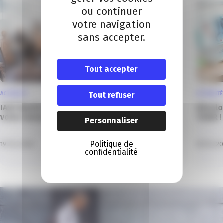
ou continuer
votre navigation
sans accepter.
Tout accepter
ACTUALITÉ
Tout refuser
ACTUALITÉ
IASP World Conference 2026 : mettez en avant
Dévelo
votre innovation au service de l’humain !
TIGER !
Personnaliser
Politique de
19 Fév 2026
18 Fév 2
confidentialité