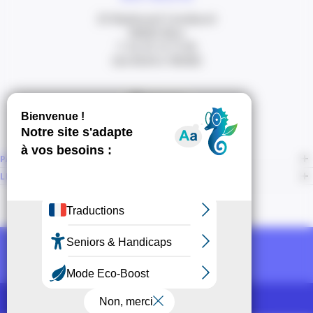
20 Boulevard Carabacel
06000 Nice
T. 04 93 13 73 00
(de 8h30 à 18h00)
Itinéraire
PAGES
LIENS CONNEXES
NOUS SUIVRE
Recevoir la newsletter CCI
POUR LES PROS
CCI Espace Presse