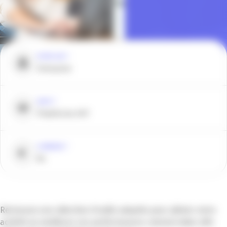
POUR QUI ?
Entreprise
QUOI ?
Plateforme APP
COMBIEN ?
NC
Retrouvez une sélection d’outils adaptés pour piloter votre
activité ou améliorer vos performances commerciales afin