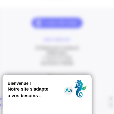
NOUS CONTACTER
20 Boulevard Carabacel
06000 Nice
T. 04 93 13 73 00
(de 8h30 à 18h00)
Itinéraire
PAGES
LIENS CONNEXES