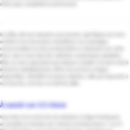
d’être plus compétitif et performant.
En effet, afin de répondre aux besoins spécifiques de votre
activité, il est nécessaire d’améliorer vos avantages
concurrentiels et votre productivité en réduisant vos coûts.
Pour cela, il vous faut des solutions numériques adaptées.
Elles ne sont cependant pas toujours simples à trouver étant
donné la multiplicité des offres de services en ligne
disponibles. Identifier la bonne solution, celle qui répondra à
vos besoins, est donc un défi de taille.
À savoir sur CCI Store
Vous êtes à la recherche de solutions en ligne facilement
accessibles et testées par d’autres entrepreneurs ? La CCI