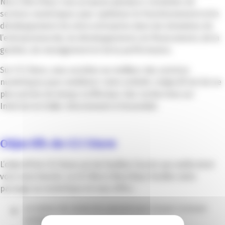
Nice Côte d’Azur vous propose plusieurs centaines de
services numériques pour optimiser le fonctionnement et le
développement de votre entreprise dans les domaines de
l’entrepreneuriat, du développement, du financement, de la
gestion, du management et de la performance.
Sur CCI Store, vous accédez au meilleur des services
numériques pour améliorer votre activité. L’objectif est de ne
plus perdre de temps à effectuer des recherches sur
Internet et d’aller directement à l’essentiel.
Objectifs de CCI Store
L’objectif de CCI Store est de faciliter l’accès aux outils dont
vous avez besoin. La CCI Nice Côte d’Azur facilite votre
passage au numérique et vous offre :
un moteur de recherche puissant pour trouver la bonne
solution ;