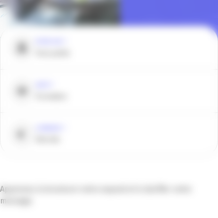
POUR QUI ?
Tout public
QUOI ?
Formation
COMBIEN ?
990 €ht
Apprenez à structurer votre exposé et à clarifier votre
message.