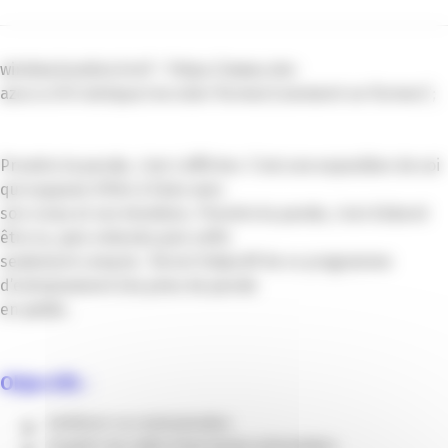
window.location.href = ‘https://www.cote-
azur.cci.fr/rubrique/recruter-former/comment-se-former/’;
Prendre la parole, c’est s’afficher. C’est une exposition de soi
qui suppose d’être à l’aise avec
son corps et ses émotions. Prendre la parole, c’est d’abord
être vu, puis entendu puis enfin
seulement compris. Tel est l’objectif de ce programme
d’entrainement à la prise de parole
en public.
Objectifs :
Améliorer sa communication.
Acquérir les outils d’une bonne présentation.