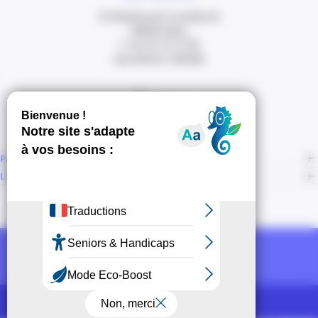
20 Boulevard Carabacel
06000 Nice
T. 04 93 13 73 00
(de 8h30 à 18h00)
Itinéraire
PAGES
LIENS CONNEXES
NOUS SUIVRE
Recevoir la newsletter CCI
POUR LES PROS
CCI Espace Presse