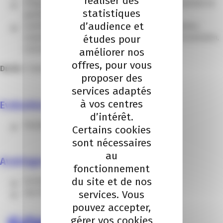
réaliser des
Préparation « chez soi » d’un exposé incluant la période de
statistiques
questions.
d’audience et
Contrôle du « trac » pour mieux performer (relaxation,
études pour
respiration, décontraction, renforcement positif, visualisation,
concentration).
améliorer nos
offres, pour vous
Durée :
2 jours
proposer des
services adaptés
à vos centres
Evaluation :
d’intérêt.
Évaluation formative tout au long de la journée.
Certains cookies
sont nécessaires
au
Avantages :
fonctionnement
du site et de nos
Un formateur de référence sur la Côte d’azur.
services. Vous
Une formation au plus proche de vos besoins.
pouvez accepter,
gérer vos cookies