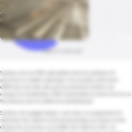
Publié le 14 octobre 2021
Savimex est une PME spécialisée dans les optiques de
précision en matière plastique. Ses produits adressent
différents marchés tels que la protection (visières de
casque), la visualisation (HUD automobile), la vision (verres et
fournitures pour la médecine ophtalmique).
Savimex est engagé depuis 4 ans dans un programme de
réduction des impacts environnementaux au travers d’une
démarche reconnue, et certifiée ISO 14001 en 2014. Sa