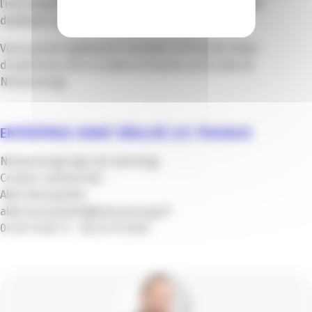
l’instrumentation, le suivi et le système d’alerte sont
dupliqués au nouvel atelier en cours de création.
Vous pouvez également consulter la fiche de retour
d’expérience de ce projet et d’autres sur le site de
Netseenergy.
ENTREPRISE AYANT RÉALISÉ LES TRAVAUX
Netseenergy logo net seenergy
Contact commercial :
Alain Benouahab
alain.benouahab@netseenergy.fr
04 83 76 60 73 – 06 20 78 18 05