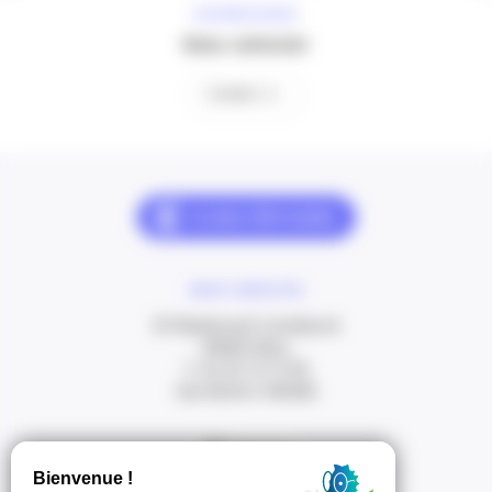
À VOTRE ÉCOUTE
Nous contacter
Contact
NOUS CONTACTER
20 Boulevard Carabacel
06000 Nice
T. 04 93 13 73 00
(de 8h30 à 18h00)
Itinéraire