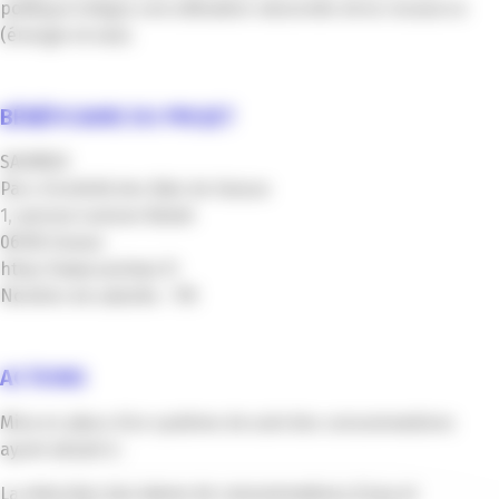
politique intègre une utilisation raisonnée de la ressource
(énergie et eau).
BÉNÉFICIAIRE DU PROJET
SAVIMEX
Parc d’activité des Bois de Grasse
1, avenue Louison Bobet
06130 Grasse
http://www.savimex.fr
Nombre de salariés : 110
ACTIONS
Mise en place d’un système de suivi des consommations
ayant abouti à :
La réduction des talons de consommations d’eau et