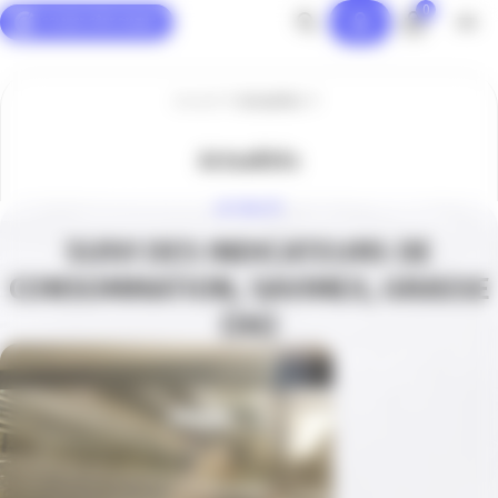
0
Panneau de gestion des cookies
Accueil
Actualités
Actualités
ACTUALITÉ
SUIVI DES INDICATEURS DE
CONSOMMATION, SAVIMEX, GRASSE
(06)