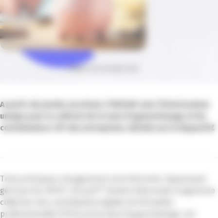
Publié le 26 novembre 2021
A partir de janvier prochain, l’URSSAF sera l’interlocuteur
unique pour la collecte de la taxe d’apprentissage et les
contributions CFP des entreprises. Détails sur le dispositif.
Trois principaux changements vont intervenir. Auparavant
géré par les OPCO*, l’Urssaf** devient désormais l’organisme
collecteur des contributions légales de formation
professionnelle (CPF) et de la taxe d’apprentissage. Les