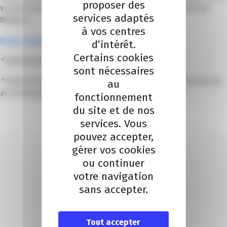
proposer des
versant aux établissements habilités du Campus Sud des
services adaptés
Métiers !
à vos centres
https://www.campussuddesmetiers.com/
d’intérêt.
Certains cookies
*
Opérateurs de Compétences
sont nécessaires
**Union de recouvrement des cotisations de Sécurité sociale
au
et d’allocations familiales
fonctionnement
du site et de nos
services. Vous
pouvez accepter,
gérer vos cookies
ou continuer
votre navigation
sans accepter.
CENTRE DE CONTACTS CLIENTS
Je contacte un conseiller
Tout accepter