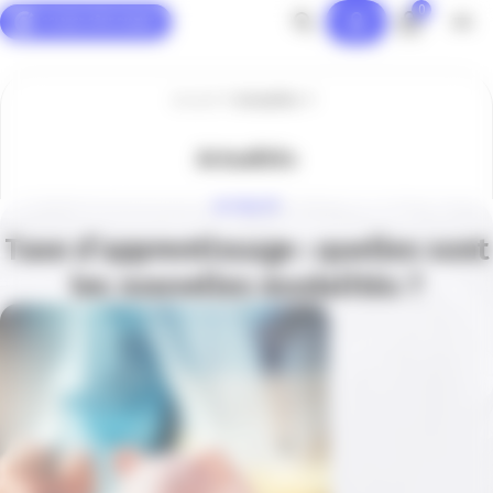
0
Panneau de gestion des cookies
Accueil
Actualités
Actualités
ACTUALITÉ
Taxe d’apprentissage : quelles sont
les nouvelles modalités ?