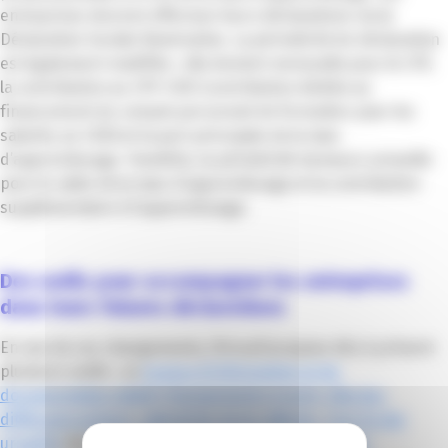
entreprises devront effectuer leurs déclarations via la
Déclaration Sociale Nominative. La périodicité de déclaration
est également modifiée : elle devient mensuelle pour le CFP,
la contribution au CPF-CDD (contribution dédiée au
financement du compte personnel de formation pour les
salariés en CDD) et la part principale de la taxe
d’apprentissage. Toutefois, la périodicité demeure annuelle
pour le solde de la taxe d’apprentissage et la contribution
supplémentaire à l’apprentissage.
Des outils pour accompagner les entreprises
dans leurs futures déclarations
En vue de ces changements, l’Urssaf propose dès à présent
plusieurs outils : un
espace d’information et de
documentation dédié (changements à venir, rôle des
différents acteurs, calendrier de la collecte…) sur le site
urssaf.fr
. Un
“guide des contributions de formation