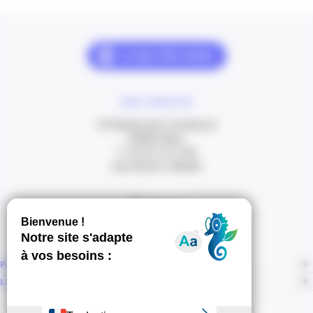
NOUS CONTACTER
20 Boulevard Carabacel
06000 Nice
T. 04 93 13 73 00
(de 8h30 à 18h00)
Itinéraire
PAGES
LIENS CONNEXES