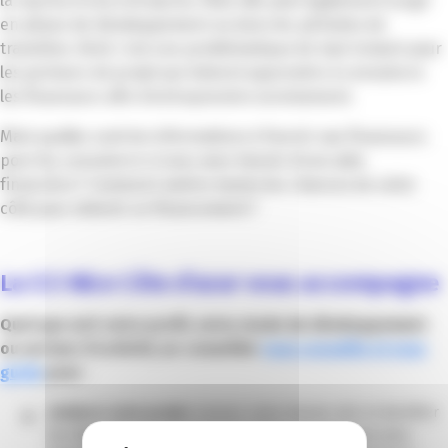
la reprise d’une entreprise. Mais elle peut également surgir
en phase de développement ou dans les périodes de
transition. Bref, c’est une problématique de tout instant pour
les porteurs de projet qui doivent apprendre à convaincre
les financeurs afin d’entreprendre sereinement.
Mais quelles sont les informations à fournir aux financeurs
pour les convaincre si vous avez besoin d’une aide
financière ? Comment mettre toutes les chances de votre
côté pour obtenir un financement ?
La CCI Nice Côte d’azur vous accompagne
Quel que soit votre profil, votre stade de développement
ou secteur d’activité, un conseiller
vous conseille et vous
guide
pour
:
analyser votre projet
, évaluer votre besoin réel et identifier
les dispositifs de financement publics et privés les plus