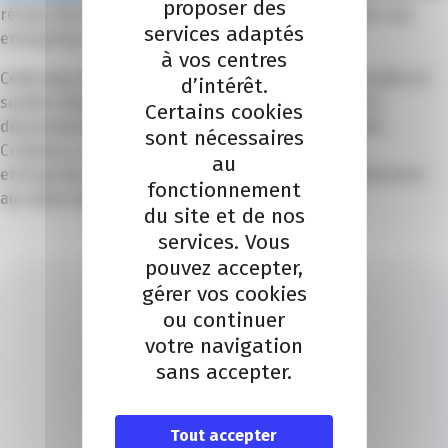
proposer des
réseau des CCI dédiée aux aides publiques destinées aux
services adaptés
entreprises.
à vos centres
Cette base de données nationale recense les dispositifs de
d’intérêt.
soutien disponibles aux niveaux national, régional et
Certains cookies
départemental, quel que soit votre secteur d’activité.
sont nécessaires
Créateurs, repreneurs, dirigeants de TPE, PME ou
au
entreprises innovantes peuvent ainsi accéder rapidement
fonctionnement
aux aides adaptées à leurs projets.
du site et de nos
services. Vous
pouvez accepter,
gérer vos cookies
ou continuer
votre navigation
sans accepter.
SERVICE FINANCEMENT
Je contacte un conseiller
Tout accepter