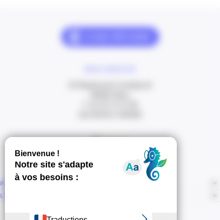
NOUS CONTACTER
20 Boulevard Carabacel
06000 Nice
T. 04 93 13 73 00
(de 8h30 à 18h00)
Itinéraire
PAGES
LIENS CONNEXES