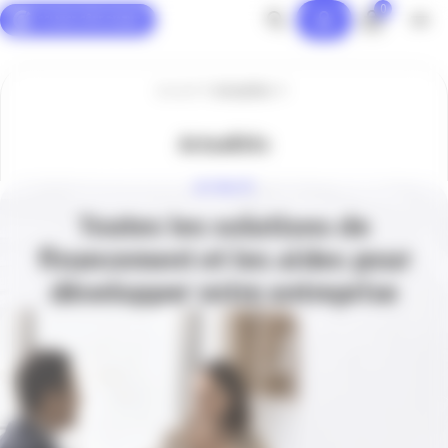
0
Panneau de gestion des cookies
Accueil
Actualités
Actualités
ACTUALITÉ
Toutes les solutions de
financement et les aides pour
développer votre entreprise