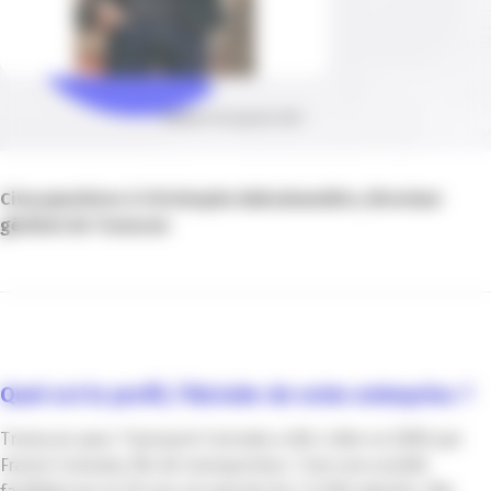
Publié le 04 janvier 2021
Cinq questions à Christophe Debrabandère, directeur
général de Transcan
Quel est le profil, l’histoire de votre entreprise ?
Transcan pour Transport Cannata a été créée en 2000 par
Franck Cannata, fils de transporteur. C’est une société