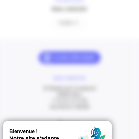
À VOTRE ÉCOUTE
Nous contacter
Contact
NOUS CONTACTER
20 Boulevard Carabacel
06000 Nice
T. 04 93 13 73 00
(de 8h30 à 18h00)
Itinéraire