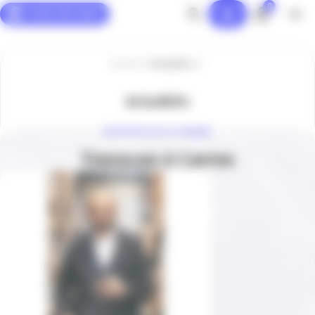
0
Panneau de gestion des cookies
Accueil
Actualités
Actualités
ENTREPRISE DE LA SEMAINE
Transcan à Carros