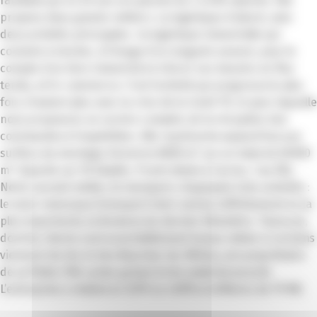
familiale qui en 20 ans est passée de 2 à 200 salariés. Elle
propose deux grands métiers. La logistique d’abord, avec
deux activités principales : la logistique industrielle qui
consiste à stocker, à l’image d’un magasin avancé, pour le
compte d’un tiers industriel et à livrer ses besoins en flux
tendu, et l’e-commerce. C’est l’activité qui progresse le plus
fort, d’autant plus avec la crise de la Covid-19, et pour laquelle
nous proposons un service complet, de la réception des
commandes à l’expédition. Elle représente aujourd’hui une
surface de stockage d’environ 8000 m² sur un total de 65000
m² répartis sur 10 dépôts. 9 sont situés à Carros, 1 au PAL.
Notre second métier, le transport, chapeaute trois activités :
le semi-remorque (transport inter-usine), l’affrètement et, la
plus importante, la livraison du dernier kilomètre. Transcan,
dont les clients sont essentiellement locaux même si certains
viennent du Var et des Bouches-du-Rhône, est propriétaire
de sa flotte (150 cartes grises) et du matériel associé.
L’entreprise a réalisé en 2019 un chiffre d’affaires de 19 M€.