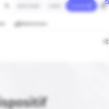
0
Notre Groupe
Contact
Connexion
ion
Infrastructures
spositif