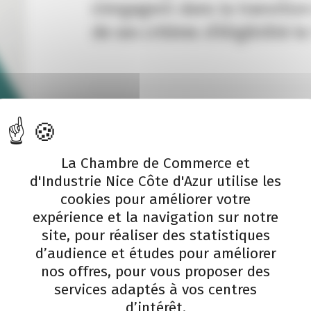
s’engagent dans la transition
de ses critères d’éligibilité l
Le dispositif « Tremplin pour la transitio
Relance, permet d’accompagner les entrepr
La Chambre de Commerce et
financières pouvant aller de 5 à 200 k€ c
concernent :
d'Industrie Nice Côte d'Azur utilise les
cookies pour améliorer votre
L’acquisition de véhicules électriques
expérience et la navigation sur notre
L’équipement de réduction et de gest
site, pour réaliser des statistiques
L’installation de luminaire d’éclairag
d’audience et études pour améliorer
La construction d’abris pour vélos,
nos offres, pour vous proposer des
La mise en place d’un composteur po
services adaptés à vos centres
Les travaux de rénovation des bâtime
d’intérêt.