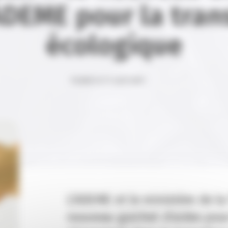
ADEME pour la tran
écologique
Publié le 27 avril 2021
L’ADEME et le ministère de l
nouveau guichet d’aides pour