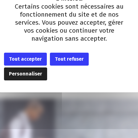
La mise en œuvre de l’écolabel europé
Certains cookies sont nécessaires au
Les études sur les émissions de gaz à
fonctionnement du site et de nos
services. Vous pouvez accepter, gérer
Vous souhaitez en savoir plus sur les aide
vos cookies ou continuer votre
d’attribution des aides ou encore être ac
navigation sans accepter.
Inscrivez-vous au webinaire de présenta
Tout accepter
Tout refuser
Personnaliser