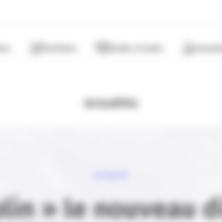
ères
Territoire
Etudes et Data
Format
Actualités
ACTUALITÉ
lin » le nouveau di