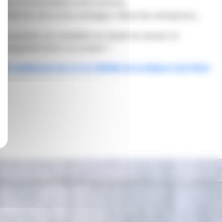
en sur les produits et les services,
 effet de serre et les stratégies climat des entreprises…
s proposées, les modalités de dépôt de dossier et
compagné(e) dans vos projets ?
tion
animé par les CCI et l’ADEME de la Région Sud-PACA