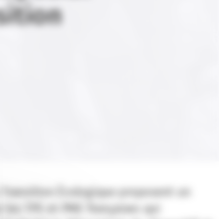
sition
a Transition Écologique proposent un
 les TPE et PME françaises qui